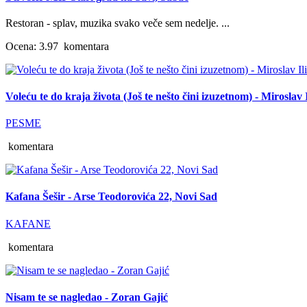
Restoran - splav, muzika svako veče sem nedelje. ...
Ocena: 3.97
komentara
Voleću te do kraja života (Još te nešto čini izuzetnom) - Miroslav I
PESME
komentara
Kafana Šešir - Arse Teodorovića 22, Novi Sad
KAFANE
komentara
Nisam te se nagledao - Zoran Gajić