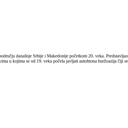
području današnje Srbije i Makedonije početkom 20. veka. Predstavljao j
ma u kojima se od 19. veka počela javljati autohtona buržoazija čiji se