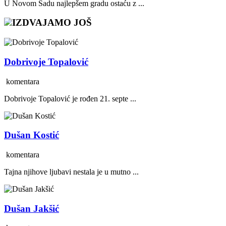
U Novom Sadu najlepšem gradu ostaću z ...
IZDVAJAMO JOŠ
Dobrivoje Topalović
komentara
Dobrivoje Topalović je rođen 21. septe ...
Dušan Kostić
komentara
Tajna njihove ljubavi nestala je u mutno ...
Dušan Jakšić