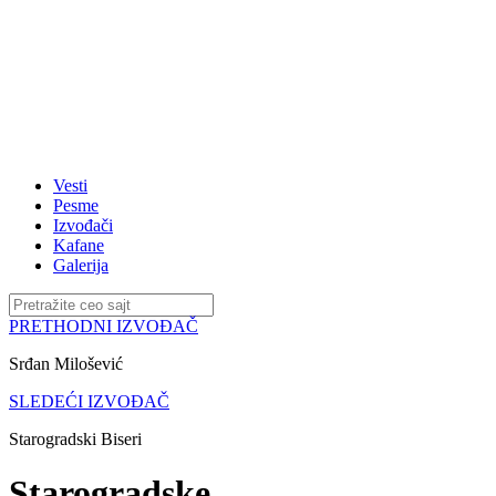
Vesti
Pesme
Izvođači
Kafane
Galerija
PRETHODNI IZVOĐAČ
Srđan Milošević
SLEDEĆI IZVOĐAČ
Starogradski Biseri
Starogradske