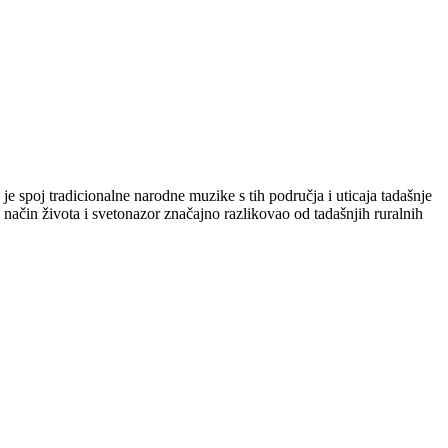
e spoj tradicionalne narodne muzike s tih područja i uticaja tadašnje
 način života i svetonazor značajno razlikovao od tadašnjih ruralnih