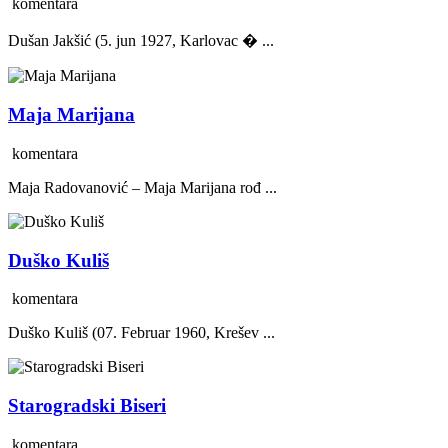
komentara
Dušan Jakšić (5. jun 1927, Karlovac � ...
Maja Marijana
komentara
Maja Radovanović – Maja Marijana rođ ...
Duško Kuliš
komentara
Duško Kuliš (07. Februar 1960, Krešev ...
Starogradski Biseri
komentara