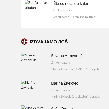
Šta ću noćas u kafani
komentara
Šta ću noćas u kafani kad mi u njoj ...
IZDVAJAMO JOŠ
Silvana Armenulić
komentara
Silvana Armenulić (1939 — 1976) je bi ...
Marina Živković
komentara
Marina Živković (19. oktobar) je srpsk ...
Ališa Zemira