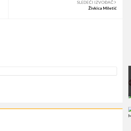
SLEDEĆI IZVOĐAČ
Živkica Miletić