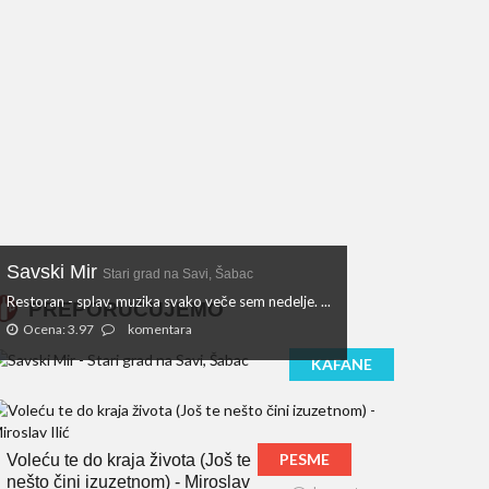
Savski Mir
Stari grad na Savi, Šabac
Restoran - splav, muzika svako veče sem nedelje. ...
PREPORUČUJEMO
Ocena: 3.97
komentara
KAFANE
PESME
Voleću te do kraja života (Još te
nešto čini izuzetnom) - Miroslav