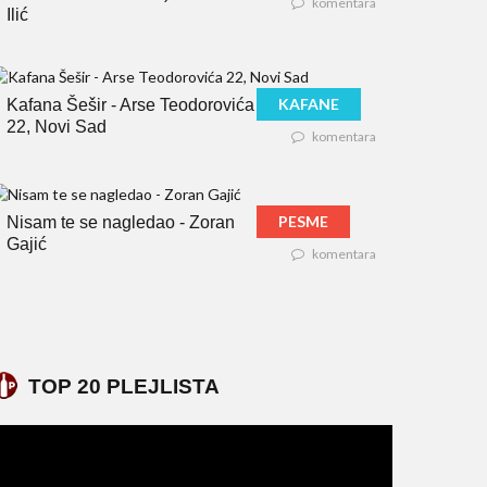
komentara
Ilić
KAFANE
Kafana Šešir - Arse Teodorovića
22, Novi Sad
komentara
PESME
Nisam te se nagledao - Zoran
Gajić
komentara
TOP 20 PLEJLISTA