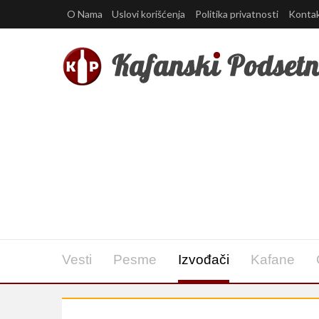
O Nama
Uslovi korišćenja
Politika privatnosti
Konta
Vesti
Pesme
Izvođači
Kafane