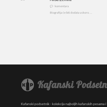
komentara
Biografija će biti dodata uskoro. ...
Kafanski podsetnik - kolekcija najboljih kafanskih pesama i