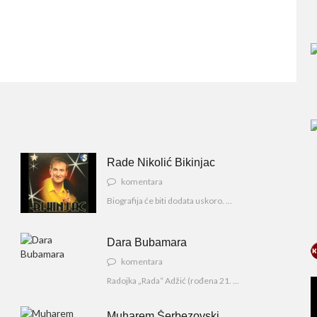
Rade Nikolić Bikinjac
komentara
Biografija će biti dodata uskoro. ...
Dara Bubamara
komentara
Radojka „Rada“ Adžić (rođena 21. ...
Muharem Šerbezovski