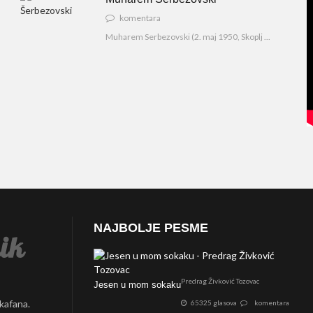
komentara
Muharem Serbezovski (2. maj 1950, Skoplj ...
NAJBOLJE PESME
Predrag Živković Tozovac
Jesen u mom sokaku
 kafana.
65325 glasova
komentara