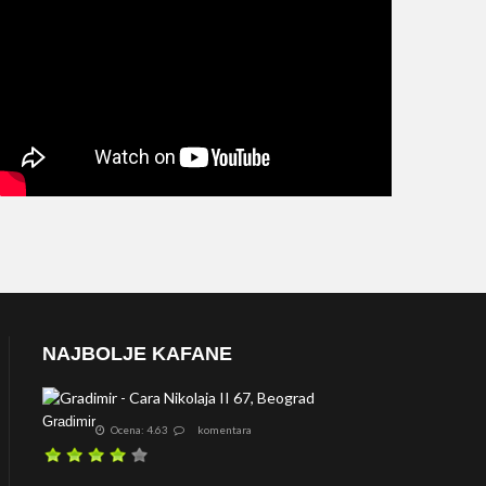
NAJBOLJE KAFANE
Gradimir
Ocena: 4.63
komentara