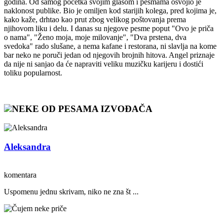
godina. Od samog početka svojim glasom i pesmama osvojio je
naklonost publike. Bio je omiljen kod starijih kolega, pred kojima je,
kako kaže, drhtao kao prut zbog velikog poštovanja prema
njihovom liku i delu. I danas su njegove pesme poput "Ovo je priča
o nama", "Ženo moja, moje milovanje", "Dva prstena, dva
svedoka" rado slušane, a nema kafane i restorana, ni slavlja na kome
bar neko ne poruči jedan od njegovih brojnih hitova. Angel priznaje
da nije ni sanjao da će napraviti veliku muzičku karijeru i dostići
toliku popularnost.
NEKE OD PESAMA IZVOĐAČA
Aleksandra
komentara
Uspomenu jednu skrivam, niko ne zna št ...