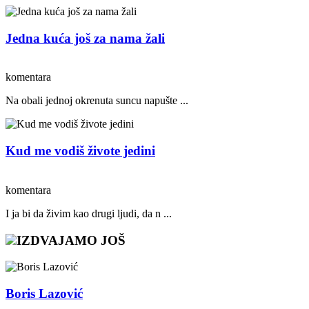
Jedna kuća još za nama žali
komentara
Na obali jednoj okrenuta suncu napušte ...
Kud me vodiš živote jedini
komentara
I ja bi da živim kao drugi ljudi, da n ...
IZDVAJAMO JOŠ
Boris Lazović