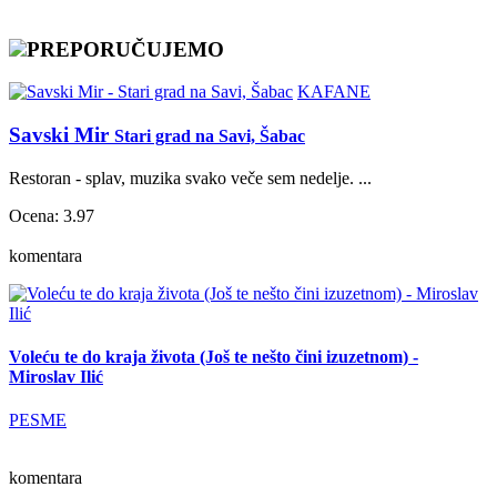
PREPORUČUJEMO
KAFANE
Savski Mir
Stari grad na Savi, Šabac
Restoran - splav, muzika svako veče sem nedelje. ...
Ocena: 3.97
komentara
Voleću te do kraja života (Još te nešto čini izuzetnom) -
Miroslav Ilić
PESME
komentara