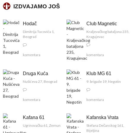
IZDVAJAMO JOŠ
Hodač
Club Magnetic
Dimitrija Tucovića 1,
Kraljevačkog bataljona 235,
Beograd
Kragujevac
komentara
komentara
Druga Kuća
Klub MG 61
Nušićeva 27, Beograd
9. brigade 19, Negotin
komentara
komentara
Kafana 61
Kafanska Vrata
Ugrinovačka 61, Zemun
Stefana Dečanskog 161,
Bijeljina