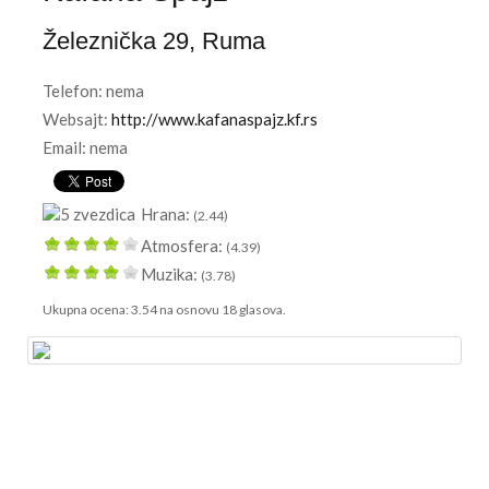
Železnička 29
,
Ruma
Telefon:
nema
Websajt:
http://www.kafanaspajz.kf.rs
Email: nema
Hrana:
(2.44)
Atmosfera:
(4.39)
Muzika:
(3.78)
Ukupna ocena:
3.54
na osnovu
18
glasova.