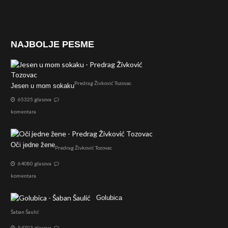
NAJBOLJE PESME
Predrag Živković Tozovac
Jesen u mom sokaku
65325 glasova
komentara
Oči jedne žene
Predrag Živković Tozovac
64080 glasova
komentara
Golubica
Šaban Šaulić
54303 glasova