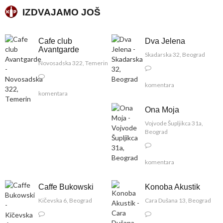
IZDVAJAMO JOŠ
Cafe club
Dva Jelena
Avantgarde
Skadarska 32, Beograd
Novosadska 322, Temerin
komentara
komentara
Ona Moja
Vojvode Šupljikca 31a,
Beograd
komentara
Caffe Bukowski
Konoba Akustik
Kičevska 6, Beograd
Cara Dušana 13, Beograd