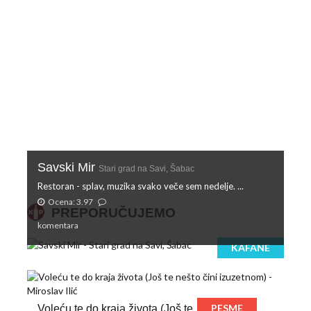
Savski Mir
Stari grad na Savi, Šabac
Restoran - splav, muzika svako veče sem nedelje. ...
Ocena: 3.97
PREPORUČUJEMO
komentara
KAFANE
PESME
Voleću te do kraja života (Još te