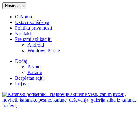
Navigacija
O Nama
Uslovi korišćenja
Politika privatnosti
Kontakt
Preuzmi aplikaciju
Android
Windows Phone
Dodaj
Pesmu
Kafanu
Besplatan sajt!
Prijava