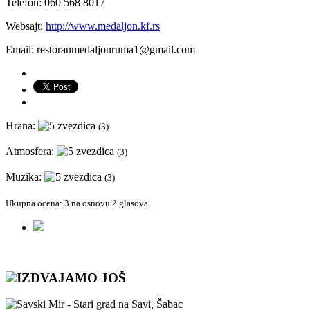
Telefon:
060 568 8017
Websajt:
http://www.medaljon.kf.rs
Email: restoranmedaljonruma1@gmail.com
Hrana:
(3)
Atmosfera:
(3)
Muzika:
(3)
Ukupna ocena:
3
na osnovu
2
glasova.
IZDVAJAMO JOŠ