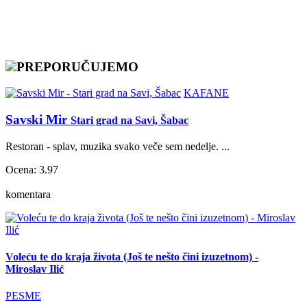
PREPORUČUJEMO
KAFANE
Savski Mir
Stari grad na Savi, Šabac
Restoran - splav, muzika svako veče sem nedelje. ...
Ocena: 3.97
komentara
Voleću te do kraja života (Još te nešto čini izuzetnom) -
Miroslav Ilić
PESME