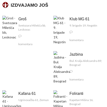
IZDVAJAMO JOŠ
Groš
Klub MG 61
Svetozara Miletića bb,
9. brigade 19, Negotin
Leskovac
komentara
komentara
Jazbina
Bul. Kralja Aleksandra 89,
Beograd
komentara
Kafana 61
Foliranti
Ugrinovačka 61, Zemun
Kapetan Mišina 16,
Beograd