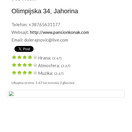
Olimpijska 34
,
Jahorina
Telefon:
+38765631177
Websajt:
http://www.pansionkonak.com
Email: dulerajnovic@live.com
Hrana:
(3.67)
Atmosfera:
(3.67)
Muzika:
(3.67)
Ukupna ocena:
3.67
na osnovu
3
glasova.