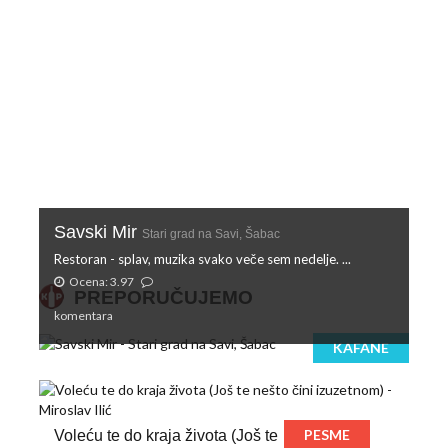
Savski Mir
Stari grad na Savi, Šabac
Restoran - splav, muzika svako veče sem nedelje. ...
Ocena: 3.97
PREPORUČUJEMO
komentara
KAFANE
PESME
Voleću te do kraja života (Još te