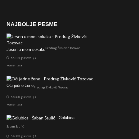
NAJBOLJE PESME
Predrag Živković Tozovac
Jesen u mom sokaku
65325 glasova
komentara
Oči jedne žene
Predrag Živković Tozovac
64080 glasova
komentara
Golubica
Šaban Šaulić
54303 glasova