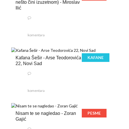
nešto čini izuzetnom) - Miroslav
Ilić
komentara
KAFANE
Kafana Šešir - Arse Teodorovića
22, Novi Sad
komentara
PESME
Nisam te se nagledao - Zoran
Gajić