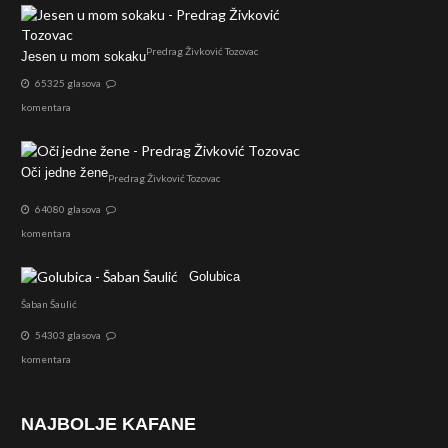
Predrag Živković Tozovac
Jesen u mom sokaku
65325 glasova
komentara
Oči jedne žene
Predrag Živković Tozovac
64080 glasova
komentara
Golubica
Šaban Šaulić
54303 glasova
komentara
NAJBOLJE KAFANE