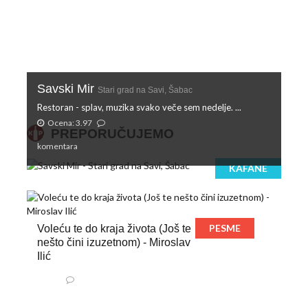
Savski Mir
Stari grad na Savi, Šabac
Restoran - splav, muzika svako veče sem nedelje. ...
Ocena: 3.97
PREPORUČUJEMO
komentara
KAFANE
PESME
Voleću te do kraja života (Još te
nešto čini izuzetnom) - Miroslav
Ilić