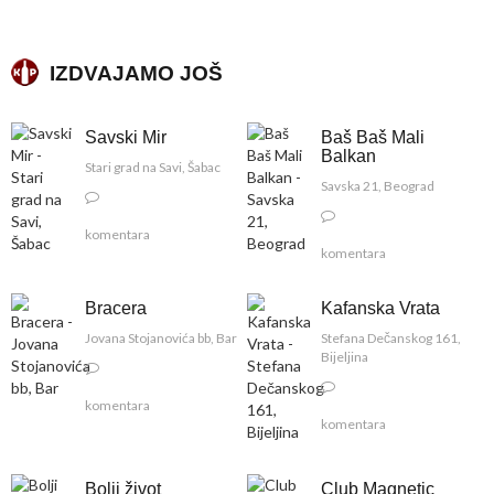
IZDVAJAMO JOŠ
Savski Mir
Baš Baš Mali
Balkan
Stari grad na Savi, Šabac
Savska 21, Beograd
komentara
komentara
Bracera
Kafanska Vrata
Jovana Stojanovića bb, Bar
Stefana Dečanskog 161,
Bijeljina
komentara
komentara
Bolji život
Club Magnetic