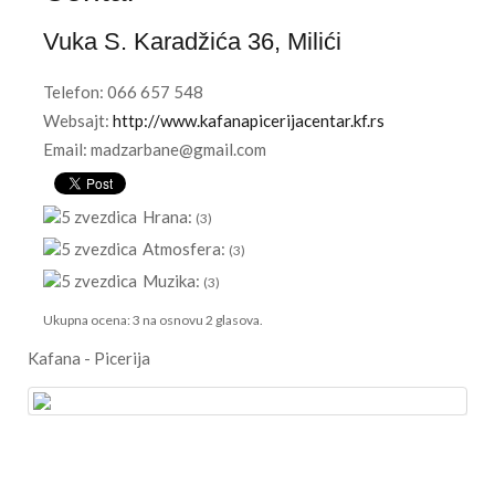
Vuka S. Karadžića 36
,
Milići
Telefon:
066 657 548
Websajt:
http://www.kafanapicerijacentar.kf.rs
Email: madzarbane@gmail.com
Hrana:
(3)
Atmosfera:
(3)
Muzika:
(3)
Ukupna ocena:
3
na osnovu
2
glasova.
Kafana - Picerija