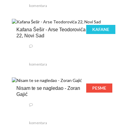
komentara
KAFANE
Kafana Šešir - Arse Teodorovića
22, Novi Sad
komentara
PESME
Nisam te se nagledao - Zoran
Gajić
komentara