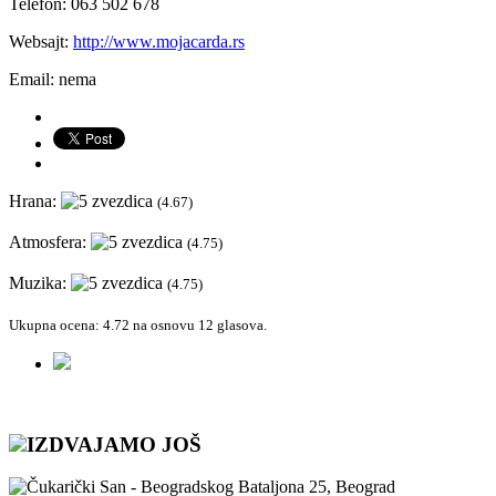
Telefon:
063 502 678
Websajt:
http://www.mojacarda.rs
Email: nema
Hrana:
(4.67)
Atmosfera:
(4.75)
Muzika:
(4.75)
Ukupna ocena:
4.72
na osnovu
12
glasova.
IZDVAJAMO JOŠ