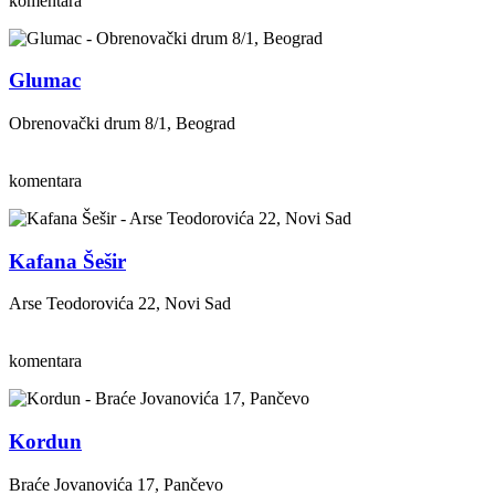
komentara
Glumac
Obrenovački drum 8/1, Beograd
komentara
Kafana Šešir
Arse Teodorovića 22, Novi Sad
komentara
Kordun
Braće Jovanovića 17, Pančevo