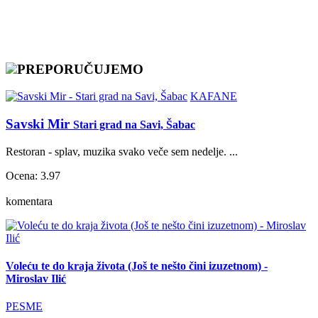
PREPORUČUJEMO
KAFANE
Savski Mir
Stari grad na Savi, Šabac
Restoran - splav, muzika svako veče sem nedelje. ...
Ocena: 3.97
komentara
Voleću te do kraja života (Još te nešto čini izuzetnom) -
Miroslav Ilić
PESME