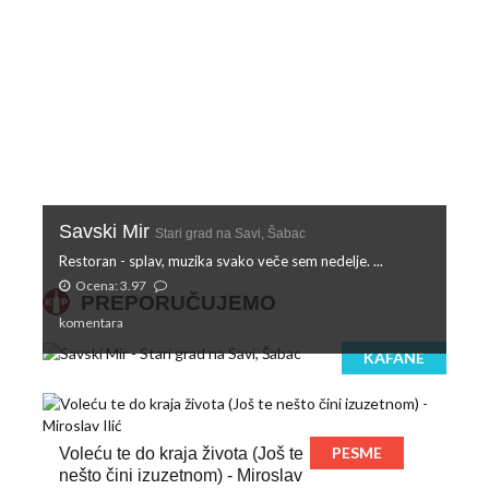
Savski Mir
Stari grad na Savi, Šabac
Restoran - splav, muzika svako veče sem nedelje. ...
Ocena: 3.97
PREPORUČUJEMO
komentara
KAFANE
PESME
Voleću te do kraja života (Još te
nešto čini izuzetnom) - Miroslav