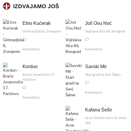
IZDVAJAMO JOŠ
Etno Kućerak
Još Ovu Noć
Gimnazijska 8, Zrenjanin
Vojislava Ilića 86, Beograd
komentara
komentara
Kordun
Savski Mir
Braće Jovanovića 17,
Stari grad na Savi, Šabac
Pančevo
komentara
komentara
Kafana Šešir
Arse Teodorovića 22, Novi
Sad