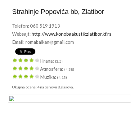
Strahinje Popovića bb
,
Zlatibor
Telefon:
060 519 1913
Websajt:
http://www.konobaakustikzlatibor.kf.rs
Email: romabalkan@gmail.com
Hrana:
(3.5)
Atmosfera:
(4.38)
Muzika:
(4.13)
Ukupna ocena:
4
na osnovu
8
glasova.