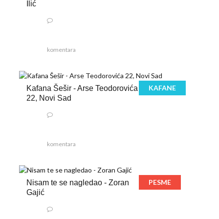
Ilić
komentara
KAFANE
Kafana Šešir - Arse Teodorovića
22, Novi Sad
komentara
PESME
Nisam te se nagledao - Zoran
Gajić