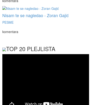
komentara
Nisam te se nagledao - Zoran Gajić
PESME
komentara
TOP 20 PLEJLISTA