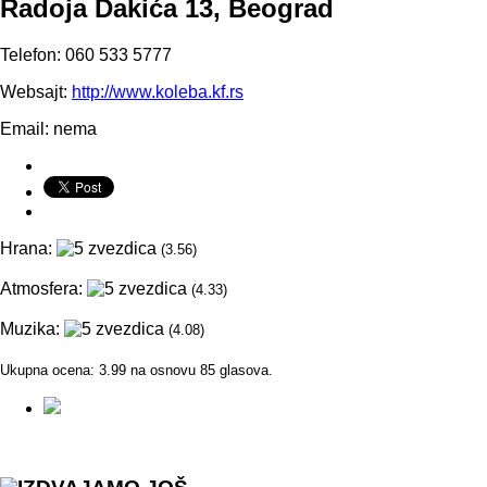
Radoja Dakića 13
,
Beograd
Telefon:
060 533 5777
Websajt:
http://www.koleba.kf.rs
Email: nema
Hrana:
(3.56)
Atmosfera:
(4.33)
Muzika:
(4.08)
Ukupna ocena:
3.99
na osnovu
85
glasova.