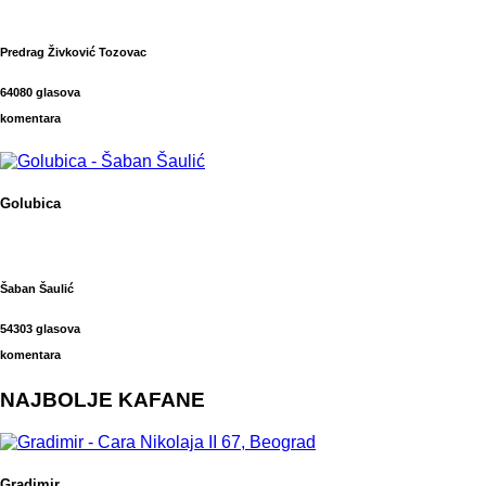
Predrag Živković Tozovac
64080 glasova
komentara
Golubica
Šaban Šaulić
54303 glasova
komentara
NAJBOLJE KAFANE
Gradimir