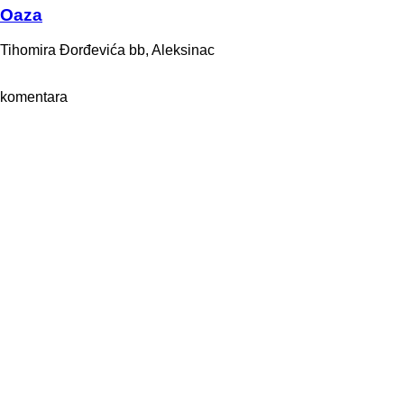
Oaza
Tihomira Đorđevića bb, Aleksinac
komentara