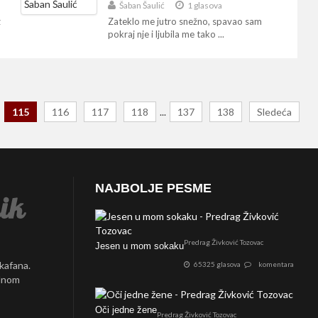
Šaban Šaulić
1 glasova
z
Zateklo me jutro snežno, spavao sam
pokraj nje i ljubila me tako ...
115
116
117
118
...
137
138
Sledeća
NAJBOLJE PESME
Predrag Živković Tozovac
Jesen u mom sokaku
 kafana.
65325 glasova
komentara
ednom
Oči jedne žene
Predrag Živković Tozovac