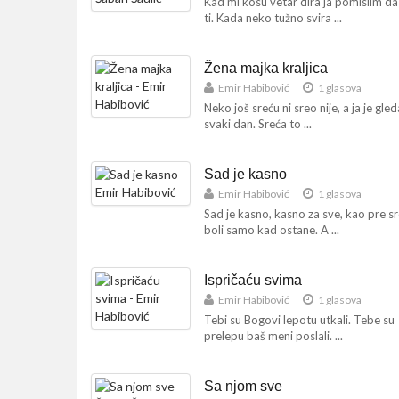
Kad mi kosu vetar dira ja pomislim da 
ti. Kada neko tužno svira ...
Žena majka kraljica
Emir Habibović
1 glasova
Neko još sreću ni sreo nije, a ja je gle
svaki dan. Sreća to ...
Sad je kasno
Emir Habibović
1 glasova
Sad je kasno, kasno za sve, kao pre s
boli samo kad ostane. A ...
Ispričaću svima
Emir Habibović
1 glasova
Tebi su Bogovi lepotu utkali. Tebe su
prelepu baš meni poslali. ...
Sa njom sve