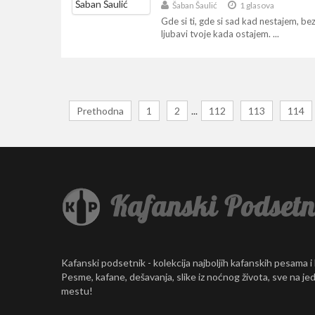
Šaban Šaulić
1 glasova
Gde si ti, gde si sad kad nestajem, be
ljubavi tvoje kada ostajem. ...
Prethodna
1
2
...
112
113
114
Kafanski podsetnik - kolekcija najboljih kafanskih pesama i
Pesme, kafane, dešavanja, slike iz noćnog života, sve na j
mestu!