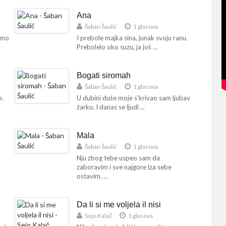
Ana
Šaban Šaulić
1 glasova
timo
I prebole majka sina, junak svoju ranu.
Prebolelo oko suzu, ja još ...
Bogati siromah
Šaban Šaulić
1 glasova
o.
U dubini duše moje s'krivao sam ljubav
žarku. I danas se ljudi ...
Mala
Šaban Šaulić
1 glasova
Nju zbog tebe uspeo sam da
zaboravim i sve najgore iza sebe
ostavim. ...
Da li si me voljela il nisi
Sejo Kalač
1 glasova