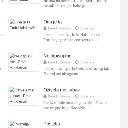
si
Nikada mi neće biti jasno zašto smo se
rastali nas dvoje i kako je ...
Ona je ta
Emir Habibović
1 glasova
dam
Ima ima ona sve, belo zlato bisere.
Pored njega može ceo svet da ...
Ne otpisuj me
Emir Habibović
1 glasova
rce
Imam ja razloga da živim, ti si razlog taj.
Za moj bol nikoga ne ...
Oživela me ljubav
Emir Habibović
1 glasova
Bar sve moje postalo je tvoje, oči vide
sve dugine boje. Sad više ...
Postelja