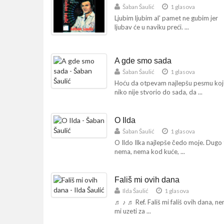
Šaban Šaulić
1 glasova
Ljubim ljubim al' pamet ne gubim jer
ljubav će u naviku preći. ...
A gde smo sada
Šaban Šaulić
1 glasova
Hoću da otpevam najlepšu pesmu koj
niko nije stvorio do sada, da ...
O Ilda
Šaban Šaulić
1 glasova
O Ildo Ilka najlepše čedo moje. Dugo 
nema, nema kod kuće, ...
Fališ mi ovih dana
Ilda Šaulić
1 glasova
♬ ♪ ♬ Ref. Fališ mi fališ ovih dana, n
mi uzeti za ...