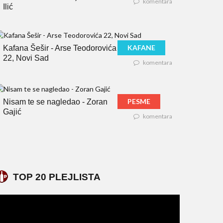
komentara
Ilić
KAFANE
Kafana Šešir - Arse Teodorovića
22, Novi Sad
komentara
PESME
Nisam te se nagledao - Zoran
Gajić
komentara
TOP 20 PLEJLISTA