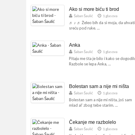
Ako si more biću ti brod
Šaban Šaulić
1 glasova
♬ ♪ ♬ Želeo bih da si moja, da uhva
sreću pod ruke. ...
Anka
Šaban Šaulić
1 glasova
Pitaju me šta je bilo i kako se dogodil
Razbole se lepa Anka, ...
Bolestan sam a nije mi ništa
Šaban Šaulić
1 glasova
Bolestan sam a nije mi ništa, još sam
mlad al' zbog tebe starim. ...
Čekanje me razbolelo
Šaban Šaulić
1 glasova