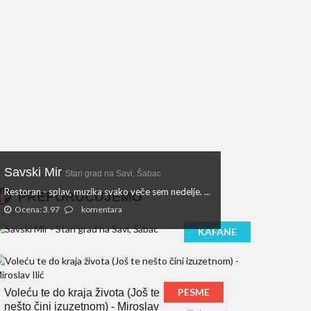
Savski Mir
Stari grad na Savi, Šabac
Restoran - splav, muzika svako veče sem nedelje. ...
PREPORUČUJEMO
Ocena: 3.97
komentara
KAFANE
PESME
Voleću te do kraja života (Još te
nešto čini izuzetnom) - Miroslav