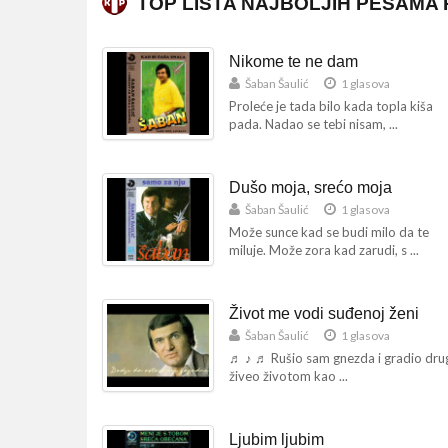
TOP LISTA NAJBOLJIH PESAMA
Nikome te ne dam
Šaban Šaulić
1 glasova
Proleće je tada bilo kada topla kiša
pada. Nadao se tebi nisam, ...
Dušo moja, srećo moja
Šaban Šaulić
1 glasova
Može sunce kad se budi milo da te
miluje. Može zora kad zarudi, s ...
Život me vodi suđenoj ženi
Šaban Šaulić
1 glasova
♬ ♪ ♬ Rušio sam gnezda i gradio dru
živeo životom kao ...
Ljubim ljubim