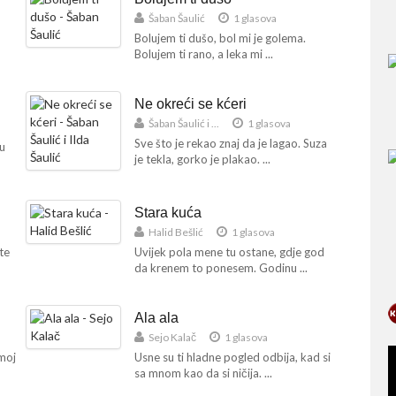
Šaban Šaulić
1 glasova
Bolujem ti dušo, bol mi je golema.
Bolujem ti rano, a leka mi ...
Ne okreći se kćeri
Šaban Šaulić i ...
1 glasova
Sve što je rekao znaj da je lagao. Suza
u
je tekla, gorko je plakao. ...
Stara kuća
Halid Bešlić
1 glasova
te
Uvijek pola mene tu ostane, gdje god
da krenem to ponesem. Godinu ...
Ala ala
Sejo Kalač
1 glasova
emoj
Usne su ti hladne pogled odbija, kad si
sa mnom kao da si ničija. ...