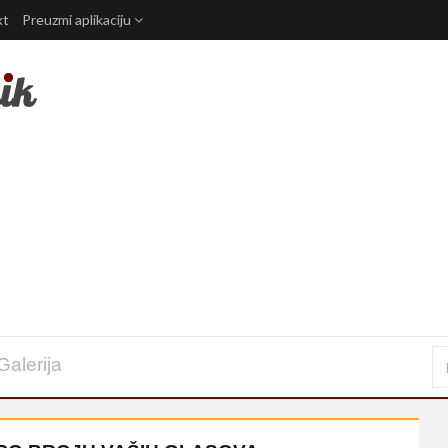
kt
Preuzmi aplikaciju
Galerija