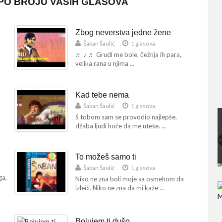
 PO BROJU VAŠIH GLASOVA
Zbog neverstva jedne žene
Šaban Šaulić
1 glasova
♬ ♪ ♬ Grudi me bole, čežnja ih para,
velika rana u njima ...
Kad tebe nema
Šaban Šaulić
1 glasova
S tobom sam se provodio najlepše,
džaba ljudi hoće da me uteše. ...
To možeš samo ti
Šaban Šaulić
1 glasova
ga,
Niko ne zna boli moje sa osmehom da
izleči. Niko ne zna da mi kaže ...
Bolujem ti dušo