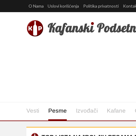
O Nama
Uslovi korišćenja
Politika privatnosti
Konta
Vesti
Pesme
Izvođači
Kafane