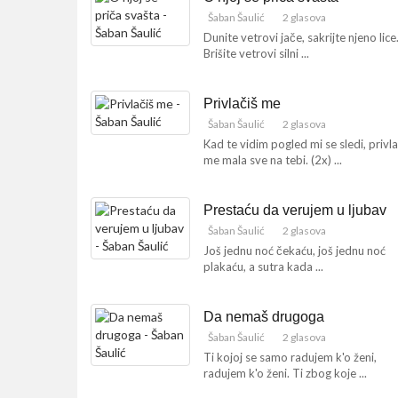
Šaban Šaulić
2 glasova
Dunite vetrovi jače, sakrijte njeno lice
Brišite vetrovi silni ...
Privlačiš me
Šaban Šaulić
2 glasova
Kad te vidim pogled mi se sledi, privla
me mala sve na tebi. (2x) ...
Prestaću da verujem u ljubav
Šaban Šaulić
2 glasova
Još jednu noć čekaću, još jednu noć
plakaću, a sutra kada ...
Da nemaš drugoga
Šaban Šaulić
2 glasova
Ti kojoj se samo radujem k'o ženi,
radujem k'o ženi. Ti zbog koje ...