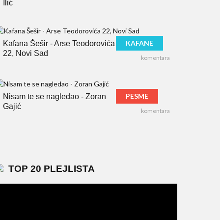
Ilić
KAFANE
Kafana Šešir - Arse Teodorovića
22, Novi Sad
komentara
PESME
Nisam te se nagledao - Zoran
Gajić
komentara
TOP 20 PLEJLISTA