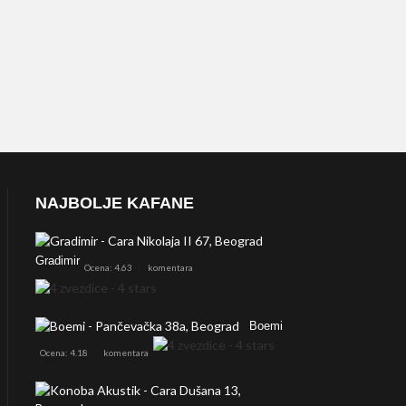
NAJBOLJE KAFANE
Gradimir
Ocena: 4.63
komentara
Boemi
Ocena: 4.18
komentara