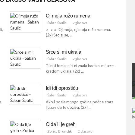
Oj moja ružo rumena
Šaban Šaulić
2 glasova
i,
♬ ♪ ♬ Oj moja, oj moja ružo rumena.
(2x) Što si se, ...
Srce si mi ukrala
Šaban Šaulić
2 glasova
Ti nisi htela, nisi ni znala kada si mi srce
kradom ukrala. (2x) ...
Idi idi oprostiću
Šaban Šaulić
2 glasova
e
Ako i posle mnogo godina počne stara
ljubav da te doziva. (2x) ...
O da li je greh
Zorica Brunclik
2 glasova