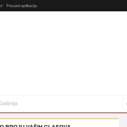
kt
Preuzmi aplikaciju
Galerija
PO BROJU VAŠIH GLASOVA