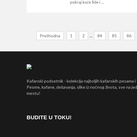
pokraj kuće Ilde i ...
Prethodna
1
2
...
84
85
86
Kafanski podsetnik - kolekcija najboljih kafanskih pesama i
Pesme, kafane, dešavanja, slike iz noćnog života, sve na j
mestu!
BUDITE U TOKU!