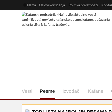
O Nama
Uslovi korišćenja
Politika privatnosti
Konta
Vesti
Pesme
Izvođači
Kafane
TOP LISTA NAJBOLJIH PESAMA 