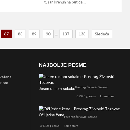
tužan krenuh na put da ...
87
88
89
90
...
137
138
Sledeća
NAJBOLJE PESME
 kafana.
ednom
Predrag Živković Tozovac
Jesen u mom sokaku
65325 glasova
komentara
Oči jedne žene
Predrag Živković Tozovac
64080 glasova
komentara