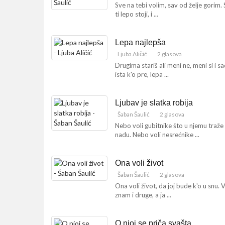
Sve na tebi volim, sav od želje gorim.
ti lepo stoji, i ...
Lepa najlepša
Ljuba Aličić
2 glasova
Drugima stariš ali meni ne, meni si i s
ista k'o pre, lepa ...
Ljubav je slatka robija
Šaban Šaulić
2 glasova
Nebo voli gubitnike što u njemu traže
nadu. Nebo voli nesrećnike ...
Ona voli život
Šaban Šaulić
2 glasova
Ona voli život, da joj bude k'o u snu. V
znam i druge, a ja ...
O njoj se priča svašta