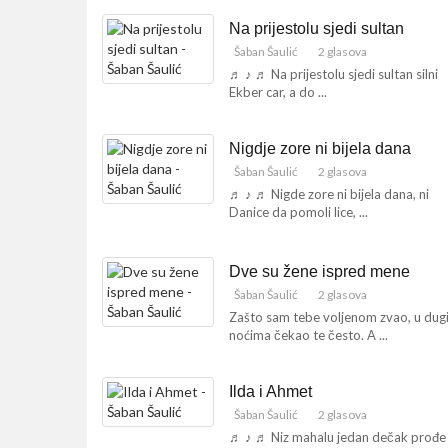
Na prijestolu sjedi sultan
Šaban Šaulić
2 glasova
♬ ♪ ♬ Na prijestolu sjedi sultan silni
Ekber car, a do ...
Nigdje zore ni bijela dana
Šaban Šaulić
2 glasova
♬ ♪ ♬ Nigde zore ni bijela dana, ni
Danice da pomoli lice, ...
Dve su žene ispred mene
Šaban Šaulić
2 glasova
Zašto sam tebe voljenom zvao, u dug
noćima čekao te često. A ...
Ilda i Ahmet
Šaban Šaulić
2 glasova
♬ ♪ ♬ Niz mahalu jedan dečak prođe