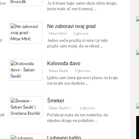
 Sve
Ja ti imam tugo samo dušu ništa drugo,
jeste malo al' me ti nemoj ...
Ne zaboravi ovaj grad
Mitar Mirić
2 glasova
ad
Jedno veče pružila si ruke i ja tebi
pružio sam moje, da se nikad ...
Kolovođa đavo
Šaban Šaulić
2 glasova
Ljubio sam žene garave i plave, na kraju
me brale sve dođoše ...
Šmeker
Šaban Šaulić i ...
2 glasova
oli
Počela je mala da me maleriše, da
nijednu drugu ne poljubim ...
Ljubavno ludilo