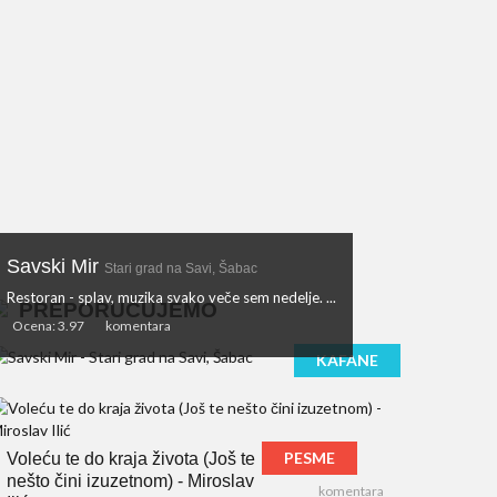
Savski Mir
Stari grad na Savi, Šabac
Restoran - splav, muzika svako veče sem nedelje. ...
PREPORUČUJEMO
Ocena: 3.97
komentara
KAFANE
PESME
Voleću te do kraja života (Još te
nešto čini izuzetnom) - Miroslav
komentara