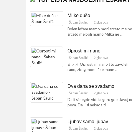
Milke dušo
Šaban Šaulić
2 glasova
Bolen ležam mamo mori srceto me bol
srceto me boli mamo Milka ne ...
Oprosti mi nano
Šaban Šaulić
2 glasova
♬ ♪ ♬ Oprosti mi nano što zavoleh
rano, zbog momačke mane ...
Dva dana se svađamo
Šaban Šaulić
2 glasova
Da li si negde videla goru gde slavuj n
peva. Da li si nekada ti ...
Ljubav samo ljubav
Šaban Šaulić
2 glasova