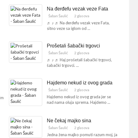
Na đerđefu vezak veze Fata
Šaban Šaulić
2 glasova
♬ ♪ ♬ Na đerđefu vezak veze Fata,
sitno veze sa iglom od ...
Prošetali šabački trgovci
Šaban Šaulić
2 glasova
♬ ♪ ♬ Haj prošetali šabački trgovci,
šabački trgovci. ...
Hajdemo nekud iz ovog grada
Šaban Šaulić
2 glasova
Hajdemo nekud iz ovog grada jer se
im
nad nama oluja sprema. Hajdemo ...
Ne čekaj majko sina
Šaban Šaulić
2 glasova
Jedna žena majko pomuti razum moj, ja