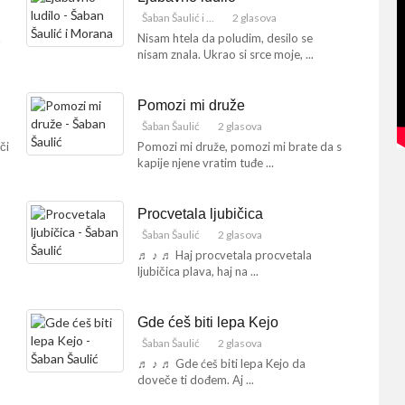
Šaban Šaulić i ...
2 glasova
.
Nisam htela da poludim, desilo se
nisam znala. Ukrao si srce moje, ...
Pomozi mi druže
Šaban Šaulić
2 glasova
či
Pomozi mi druže, pomozi mi brate da s
kapije njene vratim tuđe ...
Procvetala ljubičica
Šaban Šaulić
2 glasova
♬ ♪ ♬ Haj procvetala procvetala
ljubičica plava, haj na ...
Gde ćeš biti lepa Kejo
Šaban Šaulić
2 glasova
♬ ♪ ♬ Gde ćeš biti lepa Kejo da
doveče ti dođem. Aj ...