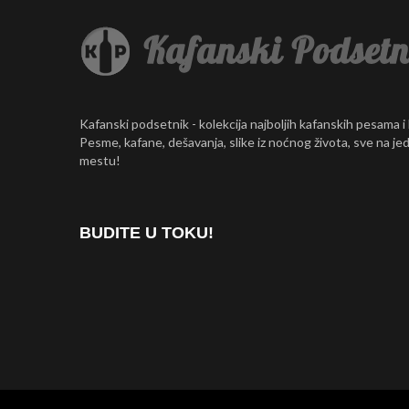
Kafanski podsetnik - kolekcija najboljih kafanskih pesama i
Pesme, kafane, dešavanja, slike iz noćnog života, sve na j
mestu!
BUDITE U TOKU!