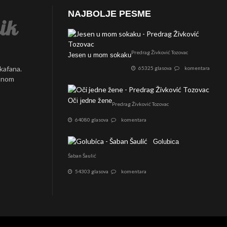
NAJBOLJE PESME
Predrag Živković Tozovac
Jesen u mom sokaku
 kafana.
65325 glasova
komentara
ednom
Oči jedne žene
Predrag Živković Tozovac
64080 glasova
komentara
Golubica
Šaban Šaulić
54303 glasova
komentara