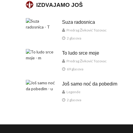
IZDVAJAMO JOŠ
Suza radosnica
Predrag Živković Tozovac
2 glasova
To ludo srce moje
Predrag Živković Tozovac
69 glasova
Još samo noć da pobedim
Legende
2 glasova