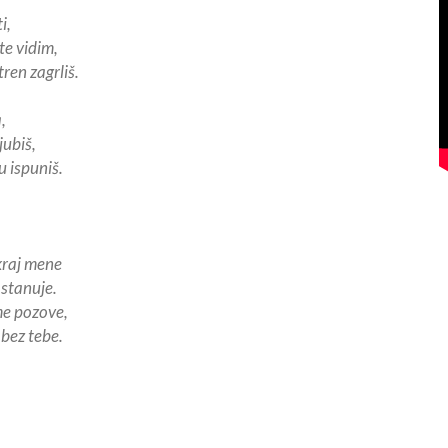
i,
te vidim,
ren zagrliš.
,
jubiš,
u ispuniš.
 kraj mene
stanuje.
e pozove,
 bez tebe.