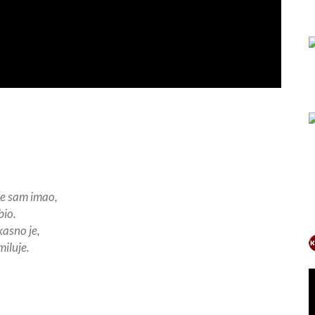
e sam imao,
bio.
kasno je,
miluje.