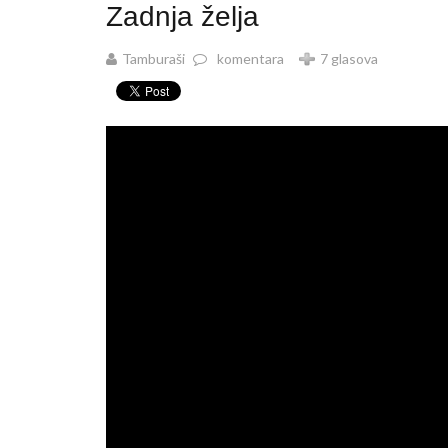
Zadnja želja
Tamburaši
komentara
7 glasova