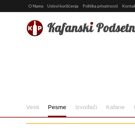
O Nama
Uslovi korišćenja
Politika privatnosti
Konta
Vesti
Pesme
Izvođači
Kafane