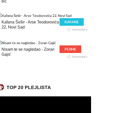
Ilić
KAFANE
Kafana Šešir - Arse Teodorovića
22, Novi Sad
komentara
PESME
Nisam te se nagledao - Zoran
Gajić
komentara
TOP 20 PLEJLISTA