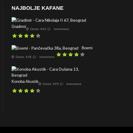
NAJBOLJE KAFANE
Gradimir
Ocena: 4.63
komentara
Boemi
Ocena: 4.18
komentara
Konoba Akustik
Ocena: 4.09
komentara