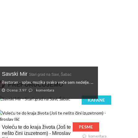
Savski Mir
Stari grad na Savi, Šabac
Restoran - splav, muzika svako veče sem nedelje. ...
PREPORUČUJEMO
Ocena: 3.97
komentara
KAFANE
PESME
Voleću te do kraja života (Još te
nešto čini izuzetnom) - Miroslav
komentara