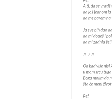
A ti, da se vratiš t
da još jednom ja 
da me barem na t
Ja sve bih dao da
da mi dođeš i pol
da mi zadnju želj
♬ ♪ ♬
Od kad više nisi
u mom srcu tuga 
Boga molim da m
šta će meni život
Ref.