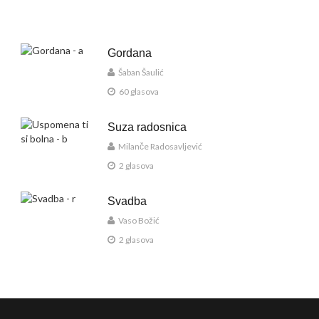
Gordana
Šaban Šaulić
60 glasova
Suza radosnica
Milanče Radosavljević
2 glasova
Svadba
Vaso Božić
2 glasova