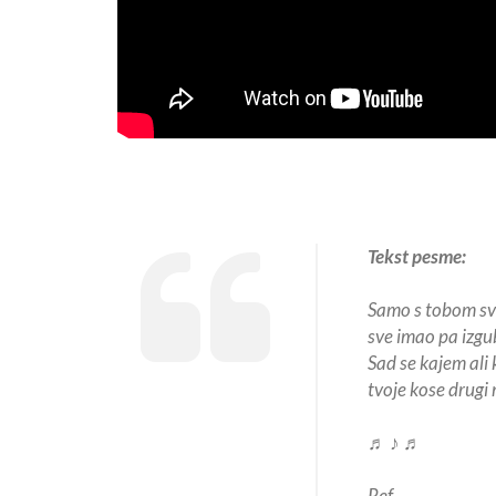
Tekst pesme:
Samo s tobom sv
sve imao pa izgu
Sad se kajem ali 
tvoje kose drugi 
♬ ♪ ♬
Ref.