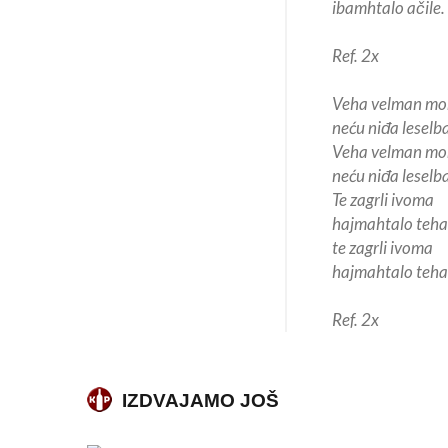
ibamhtalo ačile.
Ref. 2x
Veha velman mo
neću niđa leselb
Veha velman mo
neću niđa leselb
Te zagrli ivoma
hajmahtalo teha
te zagrli ivoma
hajmahtalo teha
Ref. 2x
IZDVAJAMO JOŠ