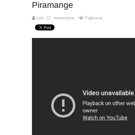
Piramange
Luis
komentara
9 glasova