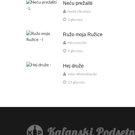
Neću prežaliti
Neda Ukraden
2 glasova
Ružo moja Ružice
Miroslav Ilić
2 glasova
Hej druže
Jašar Ahmedovski
23 glasova