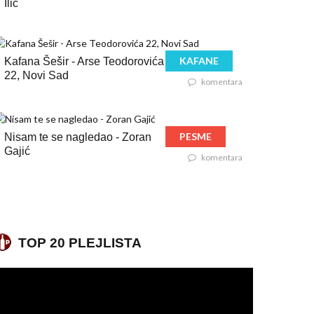
Ilić
KAFANE
Kafana Šešir - Arse Teodorovića
22, Novi Sad
komentara
PESME
Nisam te se nagledao - Zoran
Gajić
komentara
TOP 20 PLEJLISTA