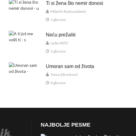
Ti si žena što nemir donosi
Milanče Radosavljević
1 glasova
Neću prežaliti
Ljuba Aličić
2 glasova
Umoran sam od života
Toma Zdravković
8 glasova
NAJBOLJE PESME