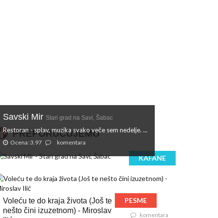
Savski Mir
Stari grad na Savi, Šabac
Restoran - splav, muzika svako veče sem nedelje. ...
PREPORUČUJEMO
Ocena: 3.97
komentara
KAFANE
PESME
Voleću te do kraja života (Još te
nešto čini izuzetnom) - Miroslav
komentara