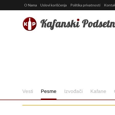
O Nama
Uslovi korišćenja
Politika privatnosti
Konta
Vesti
Pesme
Izvođači
Kafane