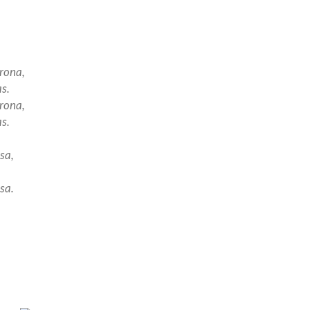
rona,
as.
rona,
as.
sa,
sa.