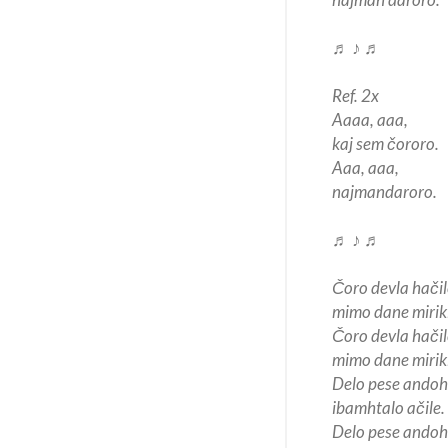
♬ ♪ ♬
Ref. 2x
Aaaa, aaa,
kaj sem čororo.
Aaa, aaa,
najmandaroro.
♬ ♪ ♬
Čoro devla hačil
mimo dane mirik
Čoro devla hačil
mimo dane mirik
Delo pese andoh
ibamhtalo ačile.
Delo pese andoh