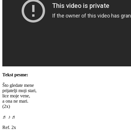
Tekst pesme:
Što gledate mene
prijatelji moji stari,
lice moje vene,
a ona ne mari.
(2x)
♬ ♪ ♬
Ref. 2x