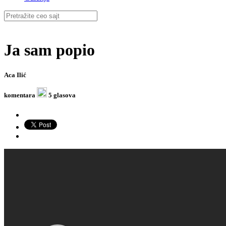
Ja sam popio
Aca Ilić
komentara
5 glasova