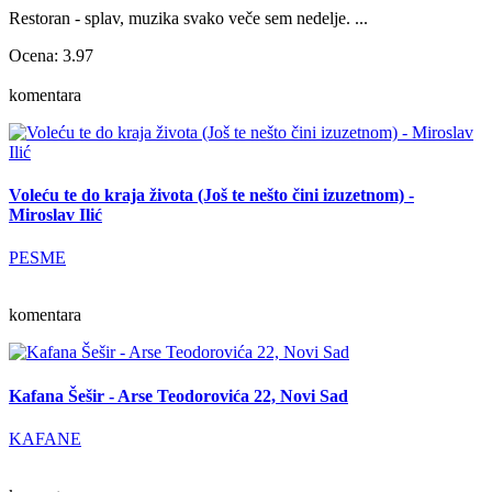
Restoran - splav, muzika svako veče sem nedelje. ...
Ocena: 3.97
komentara
Voleću te do kraja života (Još te nešto čini izuzetnom) -
Miroslav Ilić
PESME
komentara
Kafana Šešir - Arse Teodorovića 22, Novi Sad
KAFANE