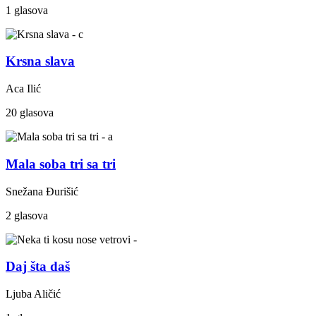
1 glasova
Krsna slava
Aca Ilić
20 glasova
Mala soba tri sa tri
Snežana Đurišić
2 glasova
Daj šta daš
Ljuba Aličić