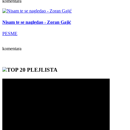
komentara
Nisam te se nagledao - Zoran Gajić
PESME
komentara
TOP 20 PLEJLISTA