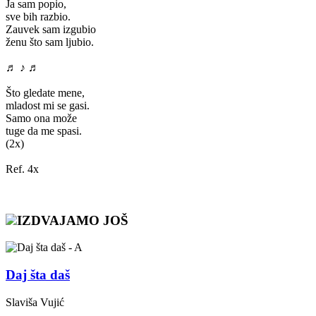
Ja sam popio,
sve bih razbio.
Zauvek sam izgubio
ženu što sam ljubio.
♬ ♪ ♬
Što gledate mene,
mladost mi se gasi.
Samo ona može
tuge da me spasi.
(2x)
Ref. 4x
IZDVAJAMO JOŠ
Daj šta daš
Slaviša Vujić