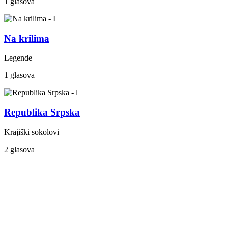
1 glasova
Na krilima
Legende
1 glasova
Republika Srpska
Krajiški sokolovi
2 glasova