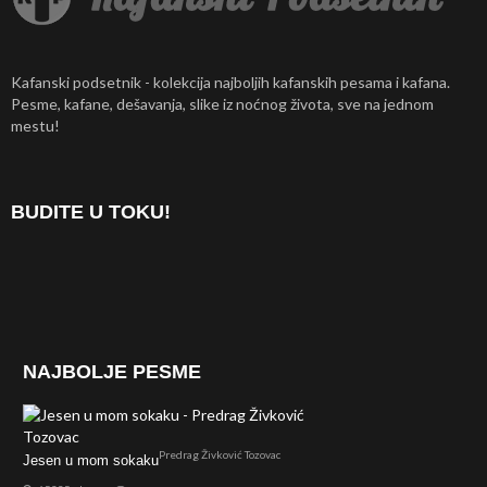
Kafanski podsetnik - kolekcija najboljih kafanskih pesama i kafana.
Pesme, kafane, dešavanja, slike iz noćnog života, sve na jednom
mestu!
BUDITE U TOKU!
NAJBOLJE PESME
Predrag Živković Tozovac
Jesen u mom sokaku