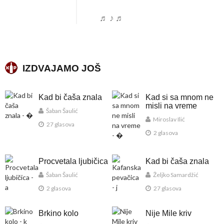
♬ ♪ ♬
IZDVAJAMO JOŠ
Kad bi čaša znala
Kad si sa mnom ne
misli na vreme
Šaban Šaulić
Miroslav Ilić
27 glasova
2 glasova
Procvetala ljubičica
Kad bi čaša znala
Šaban Šaulić
Željko Samardžić
2 glasova
27 glasova
Brkino kolo
Nije Mile kriv