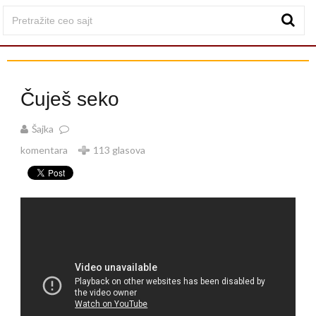
Čuješ seko
Šajka
komentara
113 glasova