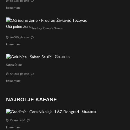
65325 glasova
komentara
Oči jedne žene
Predrag Živković Tozovac
64080 glasova
komentara
Golubica
Šaban Šaulić
54303 glasova
komentara
NAJBOLJE KAFANE
Gradimir
Ocena: 4.63
komentara