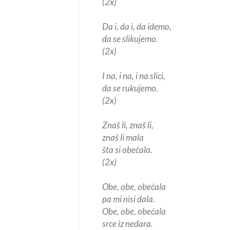
(2x)
Da i, da i, da idemo,
da se slikujemo.
(2x)
I na, i na, i na slici,
da se rukujemo.
(2x)
Znaš li, znaš li,
znaš li mala
šta si obećala.
(2x)
Obe, obe, obećala
pa mi nisi dala.
Obe, obe, obećala
srce iz nedara.