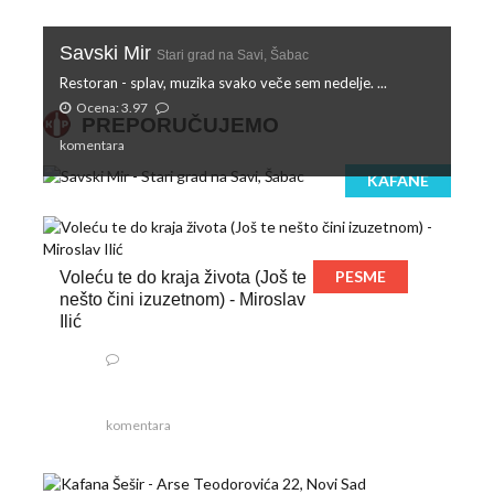
Savski Mir
Stari grad na Savi, Šabac
Restoran - splav, muzika svako veče sem nedelje. ...
Ocena: 3.97
PREPORUČUJEMO
komentara
KAFANE
PESME
Voleću te do kraja života (Još te
nešto čini izuzetnom) - Miroslav
Ilić
komentara