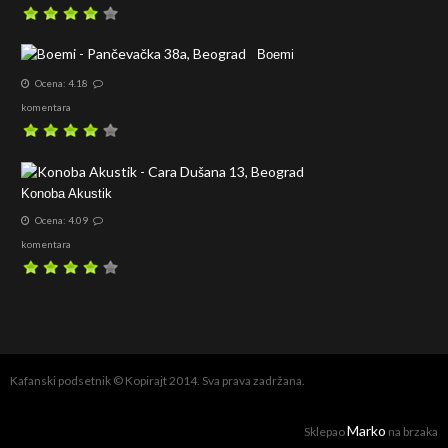
Boemi
Ocena: 4.18
komentara
Konoba Akustik
Ocena: 4.09
komentara
Kafanski podsetnik © Kopirajt 2014. Sva prava zadržana.
Marko
Sklepao
na brzaka