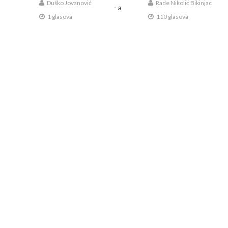
Duško Jovanović
Rade Nikolić Bikinjac
1 glasova
110 glasova