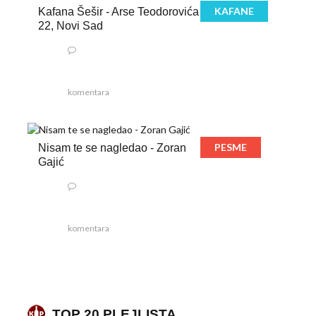
KAFANE
Kafana Šešir - Arse Teodorovića
22, Novi Sad
komentara
PESME
Nisam te se nagledao - Zoran
Gajić
komentara
TOP 20 PLEJLISTA