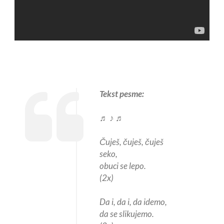
Tekst pesme:
♬ ♪ ♬
Čuješ, čuješ, čuješ
seko,
obuci se lepo.
(2x)
Da i, da i, da idemo,
da se slikujemo.