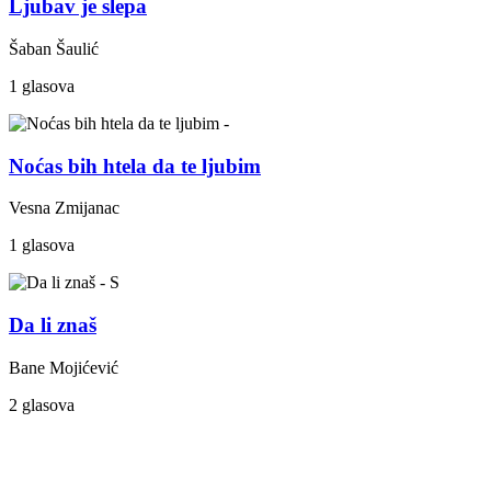
Ljubav je slepa
Šaban Šaulić
1 glasova
Noćas bih htela da te ljubim
Vesna Zmijanac
1 glasova
Da li znaš
Bane Mojićević
2 glasova