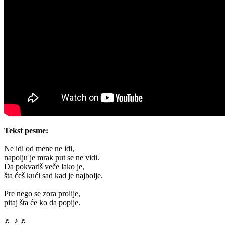
Tekst pesme:
Ne idi od mene ne idi,
napolju je mrak put se ne vidi.
Da pokvariš veče lako je,
šta ćeš kući sad kad je najbolje.
Pre nego se zora prolije,
pitaj šta će ko da popije.
♬ ♪ ♬