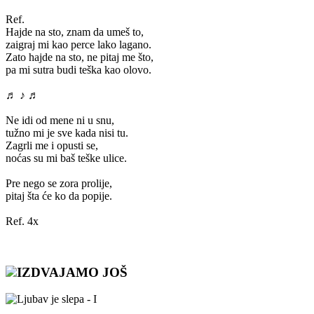
Ref.
Hajde na sto, znam da umeš to,
zaigraj mi kao perce lako lagano.
Zato hajde na sto, ne pitaj me što,
pa mi sutra budi teška kao olovo.
♬ ♪ ♬
Ne idi od mene ni u snu,
tužno mi je sve kada nisi tu.
Zagrli me i opusti se,
noćas su mi baš teške ulice.
Pre nego se zora prolije,
pitaj šta će ko da popije.
Ref. 4x
IZDVAJAMO JOŠ