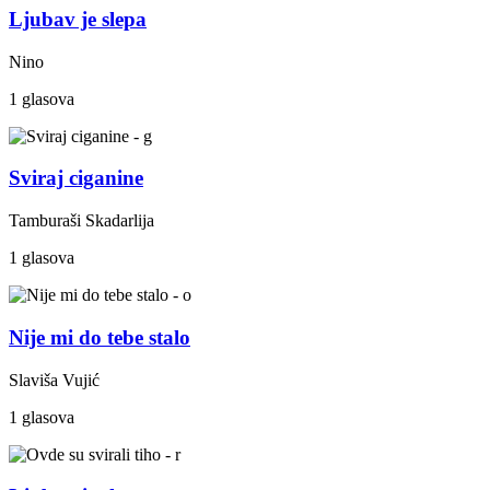
Ljubav je slepa
Nino
1 glasova
Sviraj ciganine
Tamburaši Skadarlija
1 glasova
Nije mi do tebe stalo
Slaviša Vujić
1 glasova