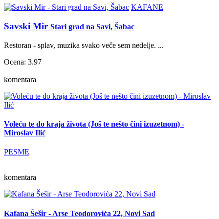
KAFANE
Savski Mir
Stari grad na Savi, Šabac
Restoran - splav, muzika svako veče sem nedelje. ...
Ocena: 3.97
komentara
Voleću te do kraja života (Još te nešto čini izuzetnom) -
Miroslav Ilić
PESME
komentara
Kafana Šešir - Arse Teodorovića 22, Novi Sad