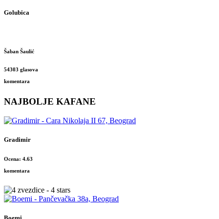
Golubica
Šaban Šaulić
54303 glasova
komentara
NAJBOLJE KAFANE
Gradimir
Ocena: 4.63
komentara
Boemi