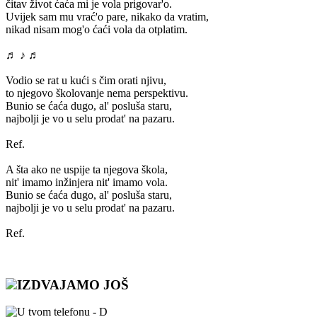
čitav život ćaća mi je vola prigovar'o.
Uvijek sam mu vrać'o pare, nikako da vratim,
nikad nisam mog'o ćaći vola da otplatim.
♬ ♪ ♬
Vodio se rat u kući s čim orati njivu,
to njegovo školovanje nema perspektivu.
Bunio se ćaća dugo, al' posluša staru,
najbolji je vo u selu prodat' na pazaru.
Ref.
A šta ako ne uspije ta njegova škola,
nit' imamo inžinjera nit' imamo vola.
Bunio se ćaća dugo, al' posluša staru,
najbolji je vo u selu prodat' na pazaru.
Ref.
IZDVAJAMO JOŠ