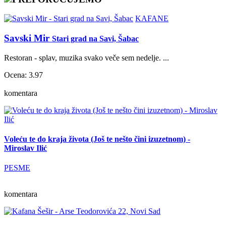
KAFANE
Savski Mir
Stari grad na Savi, Šabac
Restoran - splav, muzika svako veče sem nedelje. ...
Ocena: 3.97
komentara
Voleću te do kraja života (Još te nešto čini izuzetnom) -
Miroslav Ilić
PESME
komentara