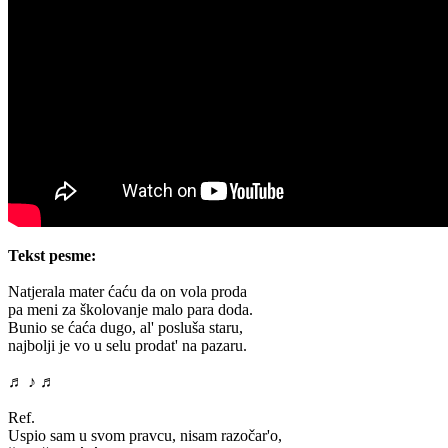
Tekst pesme:
Natjerala mater ćaću da on vola proda
pa meni za školovanje malo para doda.
Bunio se ćaća dugo, al' posluša staru,
najbolji je vo u selu prodat' na pazaru.
♬ ♪ ♬
Ref.
Uspio sam u svom pravcu, nisam razočar'o,