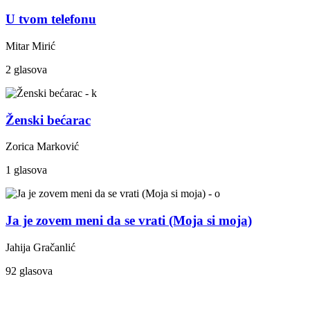
U tvom telefonu
Mitar Mirić
2 glasova
Ženski bećarac
Zorica Marković
1 glasova
Ja je zovem meni da se vrati (Moja si moja)
Jahija Gračanlić
92 glasova