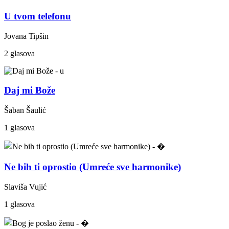
U tvom telefonu
Jovana Tipšin
2 glasova
Daj mi Bože
Šaban Šaulić
1 glasova
Ne bih ti oprostio (Umreće sve harmonike)
Slaviša Vujić
1 glasova