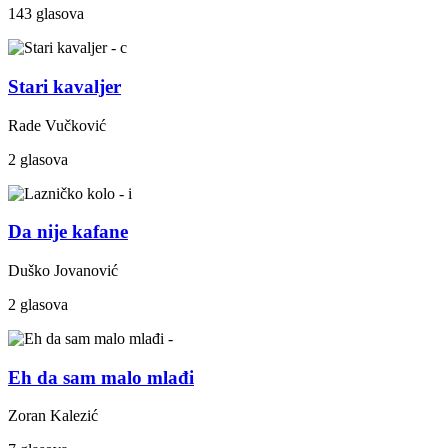
143 glasova
Stari kavaljer
Rade Vučković
2 glasova
Da nije kafane
Duško Jovanović
2 glasova
Eh da sam malo mlađi
Zoran Kalezić