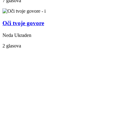
7 glasova
Oči tvoje govore
Neda Ukraden
2 glasova