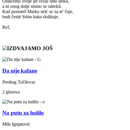
Ostaćemo ovdje jer svoje smo stekli,
a ni onog dolje nismo se odrekli.
Kad porasteš Marko nek' se za te' čuje,
budi čestit Srbin kako dolikuje.
Ref.
IZDVAJAMO JOŠ
Da nije kafane
Predrag Točilovac
2 glasova
Na putu za ludilo
Mile Ignjatović