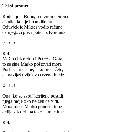
Tekst pesme:
Rođen je u Rumi, u ravnome Sremu,
al' nikada nije imao dilemu.
Oduvjek je Mikser vodio računa
da njegovi preci potiču s Korduna.
♬ ♪ ♬
Ref.
Mašina i Kordun i Petrova Gora,
to se sine Marko poštovati mora.
Poslušaj me sine, tako preci žele,
da navijaš uvijek za crveno bijele.
♬ ♪ ♬
Onaj ko se svoji' korijena postidi
njega moje oko ne želi da vidi.
Moramo se Marko ponositi time,
delije s Korduna tako nam je ime.
Ref.