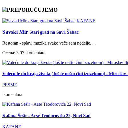
PREPORUČUJEMO
KAFANE
Savski Mir
Stari grad na Savi, Šabac
Restoran - splav, muzika svako veče sem nedelje. ...
Ocena: 3.97
komentara
Voleću te do kraja života (Još te nešto čini izuzetnom) - Miroslav I
PESME
komentara
Kafana Šešir - Arse Teodorovića 22, Novi Sad
KAFANE