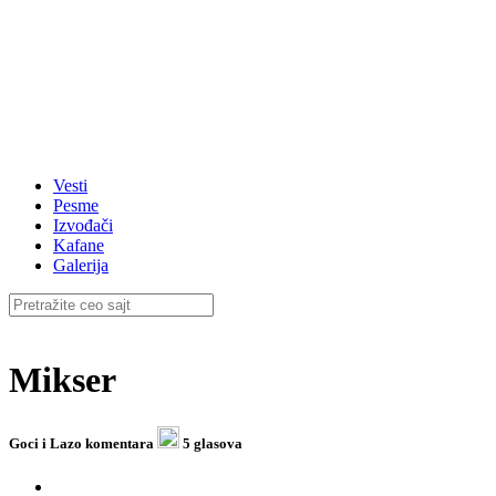
Vesti
Pesme
Izvođači
Kafane
Galerija
Mikser
Goci i Lazo
komentara
5 glasova