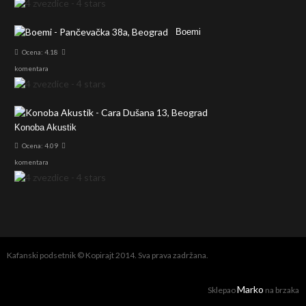
Boemi
Ocena: 4.18
komentara
Konoba Akustik
Ocena: 4.09
komentara
Kafanski podsetnik © Kopirajt 2014. Sva prava zadržana.
Marko
Sklepao
na brzaka