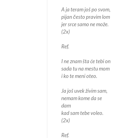
A ja teram još po svom,
pijan često pravim lom
jer srce samo ne može.
(2x)
Ref.
I ne znam šta će tebi on
sada tu na mestu mom
i ko te meni oteo.
Ja još uvek živim sam,
nemam kome da se
dam
kad sam tebe voleo.
(2x)
Ref.