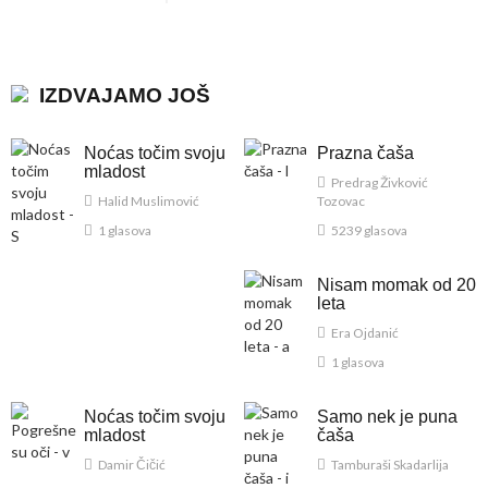
IZDVAJAMO JOŠ
Noćas točim svoju
Prazna čaša
mladost
Predrag Živković
Halid Muslimović
Tozovac
1 glasova
5239 glasova
Nisam momak od 20
leta
Era Ojdanić
1 glasova
Noćas točim svoju
Samo nek je puna
mladost
čaša
Damir Čičić
Tamburaši Skadarlija