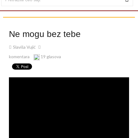
Ne mogu bez tebe
Slaviša Vujić
komentara
19 glasova