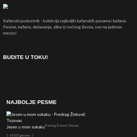
Kafanski podsetnik - kolekcija najboljih kafanskih pesama i kafana.
Pesme, kafane, dešavanja, slike iz noćnog života, sve na jednom
mestu!
BUDITE U TOKU!
NAJBOLJE PESME
Predrag Živković Tozovac
Jesen u mom sokaku
65325 glasova