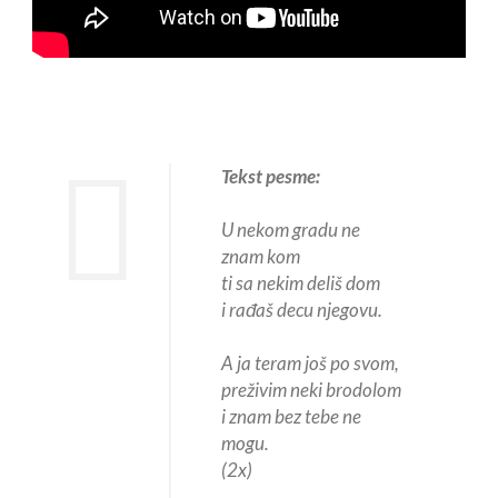
Tekst pesme:
U nekom gradu ne
znam kom
ti sa nekim deliš dom
i rađaš decu njegovu.
A ja teram još po svom,
preživim neki brodolom
i znam bez tebe ne
mogu.
(2x)