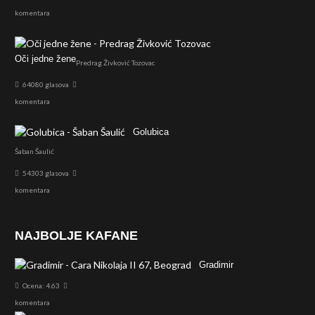
komentara
Oči jedne žene
Predrag Živković Tozovac
64080 glasova
komentara
Golubica
Šaban Šaulić
54303 glasova
komentara
NAJBOLJE KAFANE
Gradimir
Ocena: 4.63
komentara