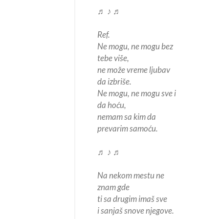
♬ ♪ ♬
Ref.
Ne mogu, ne mogu bez
tebe više,
ne može vreme ljubav
da izbriše.
Ne mogu, ne mogu sve i
da hoću,
nemam sa kim da
prevarim samoću.
♬ ♪ ♬
Na nekom mestu ne
znam gde
ti sa drugim imaš sve
i sanjaš snove njegove.