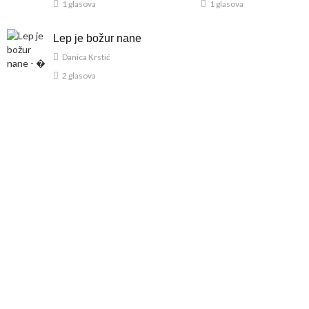
1 glasova
1 glasova
Lep je božur nane
Danica Krstić
2 glasova