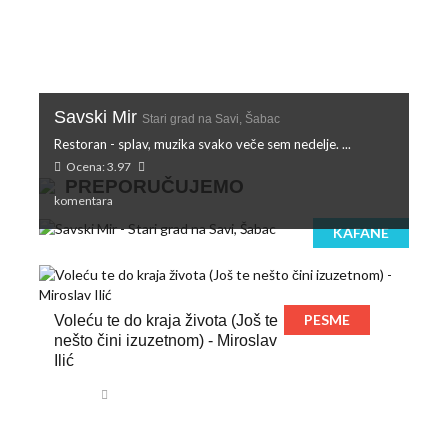
Savski Mir
Stari grad na Savi, Šabac
Restoran - splav, muzika svako veče sem nedelje. ...
Ocena: 3.97
PREPORUČUJEMO
komentara
KAFANE
PESME
Voleću te do kraja života (Još te
nešto čini izuzetnom) - Miroslav
Ilić