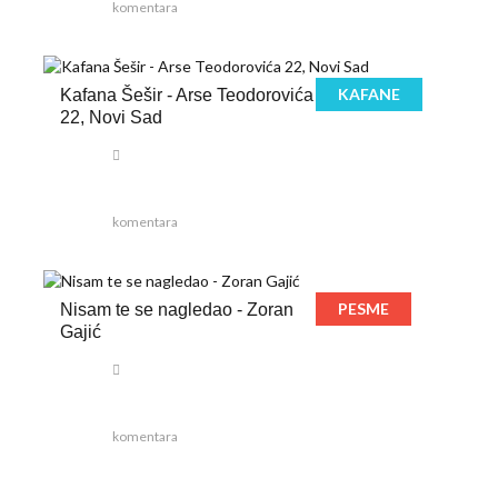
komentara
KAFANE
Kafana Šešir - Arse Teodorovića
22, Novi Sad
komentara
PESME
Nisam te se nagledao - Zoran
Gajić
komentara