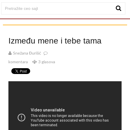
Između mene i tebe tama
Snežana Đurišić
komentara
3 glasova