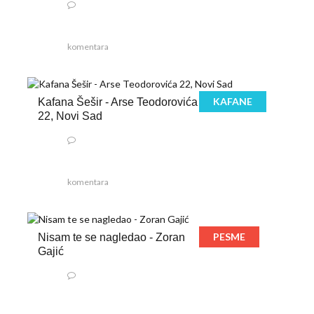
komentara
KAFANE
Kafana Šešir - Arse Teodorovića
22, Novi Sad
komentara
PESME
Nisam te se nagledao - Zoran
Gajić