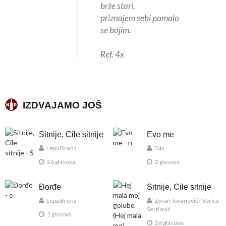
brže stari,
priznajem sebi pomalo
se bojim.
Ref. 4x
IZDVAJAMO JOŠ
Sitnije, Cile sitnije
Evo me
Lepa Brena
Diki
26 glasova
2 glasova
Đorđe
Sitnije, Cile sitnije
Lepa Brena
Zoran Jovanović i Verica
Šerifović
1 glasova
26 glasova