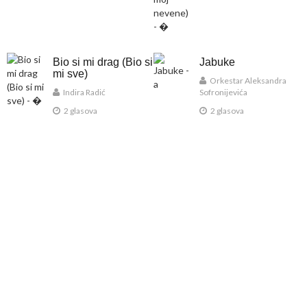
Bio si mi drag (Bio si
Jabuke
mi sve)
Orkestar Aleksandra
Indira Radić
Sofronijevića
2 glasova
2 glasova