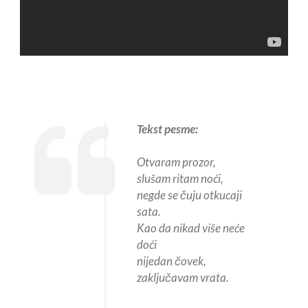
Tekst pesme:
Otvaram prozor,
slušam ritam noći,
negde se čuju otkucaji
sata.
Kao da nikad više neće
doći
nijedan čovek,
zaključavam vrata.