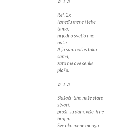
♬ ♪ ♬
Ref. 2x
Između mene i tebe
tama,
ni jedno svetlo nije
naše.
A ja sam noćas tako
sama,
zato me ove senke
plaše.
♬ ♪ ♬
Slušaću tiho naše stare
stvari,
prošli su dani, više ih ne
brojim.
Sve oko mene mnogo