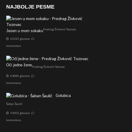
NAJBOLJE PESME
Predrag Živković Tozovac
Jesen u mom sokaku
65325 glasova
komentara
Oči jedne žene
Predrag Živković Tozovac
64080 glasova
komentara
Golubica
Šaban Šaulić
54303 glasova
komentara