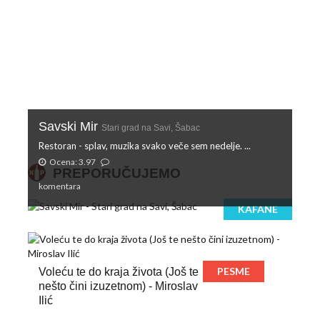
Savski Mir
Stari grad na Savi, Šabac
Restoran - splav, muzika svako veče sem nedelje. ...
Ocena: 3.97
PREPORUČUJEMO
komentara
KAFANE
PESME
Voleću te do kraja života (Još te
nešto čini izuzetnom) - Miroslav
Ilić