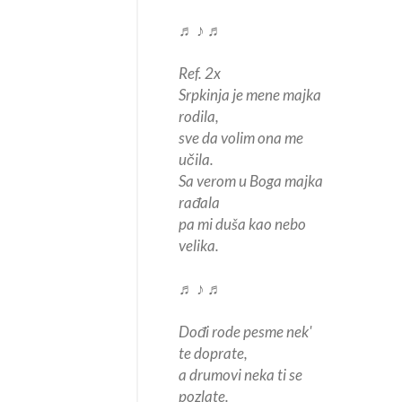
♬ ♪ ♬
Ref. 2x
Srpkinja je mene majka
rodila,
sve da volim ona me
učila.
Sa verom u Boga majka
rađala
pa mi duša kao nebo
velika.
♬ ♪ ♬
Dođi rode pesme nek'
te doprate,
a drumovi neka ti se
pozlate.