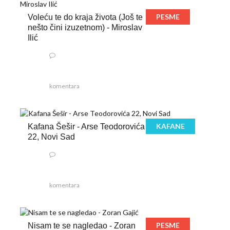
PESME
Voleću te do kraja života (Još te
nešto čini izuzetnom) - Miroslav
Ilić
komentara
KAFANE
Kafana Šešir - Arse Teodorovića
22, Novi Sad
komentara
PESME
Nisam te se nagledao - Zoran