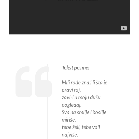
Tekst pesme:
Mili rode znaš li šta je
pravi raj,
zaviri u moju dušu
pogledaj.
Sva na smilje i bosilje
miriše,
tebe želi, tebe voli
najviše.