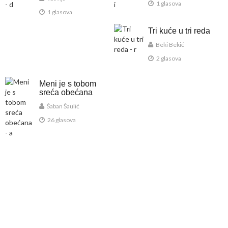
1 glasova
1 glasova
Tri kuće u tri reda
Beki Bekić
2 glasova
Meni je s tobom
sreća obećana
Šaban Šaulić
26 glasova