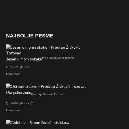
NAJBOLJE PESME
Predrag Živković Tozovac
Jesen u mom sokaku
65325 glasova
komentara
Oči jedne žene
Predrag Živković Tozovac
64080 glasova
komentara
Golubica