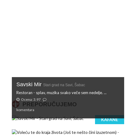
Savski Mir
Stari grad na Savi, Šabac
Restoran - splav, muzika svako veče sem nedelje. ...
Ocena: 3.97
PREPORUČUJEMO
komentara
KAFANE