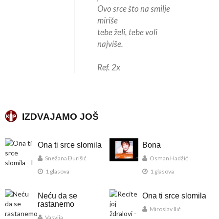
Ovo srce što na smilje
miriše
tebe želi, tebe voli
najviše.
Ref. 2x
IZDVAJAMO JOŠ
Ona ti srce slomila
Bona
Snežana Đurišić
Osman Hadžić
1 glasova
1 glasova
Neću da se
Ona ti srce slomila
rastanemo
Miroslav Ilić
Vasvija