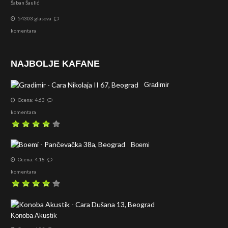
Šaban Šaulić
54303 glasova
komentara
NAJBOLJE KAFANE
Gradimir
Ocena: 4.63
komentara
Boemi
Ocena: 4.18
komentara
Konoba Akustik