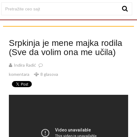
Srpkinja je mene majka rodila
(Sve da volim ona me učila)
Indira Radić
komentara
8 glasova