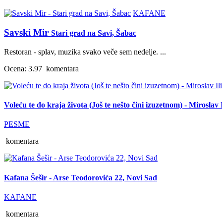
KAFANE
Savski Mir
Stari grad na Savi, Šabac
Restoran - splav, muzika svako veče sem nedelje. ...
Ocena: 3.97
komentara
Voleću te do kraja života (Još te nešto čini izuzetnom) - Miroslav I
PESME
komentara
Kafana Šešir - Arse Teodorovića 22, Novi Sad
KAFANE
komentara