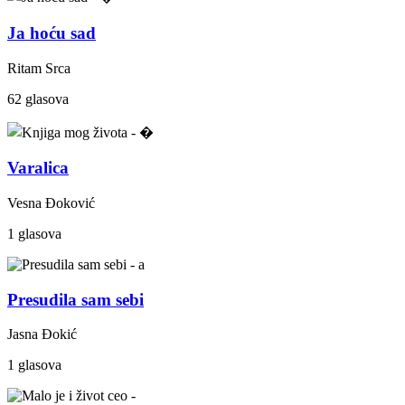
Ja hoću sad
Ritam Srca
62 glasova
Varalica
Vesna Đoković
1 glasova
Presudila sam sebi
Jasna Đokić
1 glasova