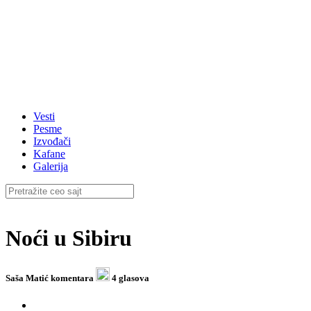
Vesti
Pesme
Izvođači
Kafane
Galerija
Noći u Sibiru
Saša Matić
komentara
4 glasova