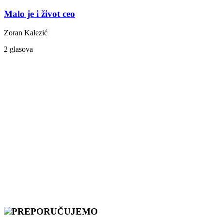
Malo je i život ceo
Zoran Kalezić
2 glasova
PREPORUČUJEMO