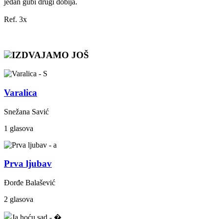
jedan gubi drugi dobija.
Ref. 3x
IZDVAJAMO JOŠ
Varalica
Snežana Savić
1 glasova
Prva ljubav
Đorđe Balašević
2 glasova