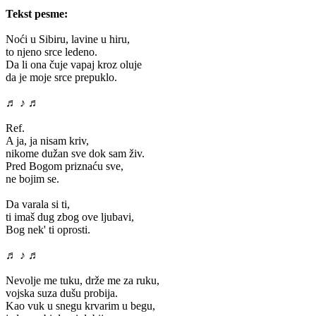
Tekst pesme:
Noći u Sibiru, lavine u hiru,
to njeno srce ledeno.
Da li ona čuje vapaj kroz oluje
da je moje srce prepuklo.
♬ ♪ ♬
Ref.
A ja, ja nisam kriv,
nikome dužan sve dok sam živ.
Pred Bogom priznaću sve,
ne bojim se.
Da varala si ti,
ti imaš dug zbog ove ljubavi,
Bog nek' ti oprosti.
♬ ♪ ♬
Nevolje me tuku, drže me za ruku,
vojska suza dušu probija.
Kao vuk u snegu krvarim u begu,