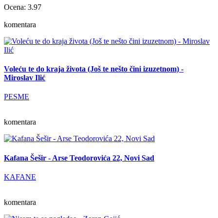
Ocena: 3.97
komentara
Voleću te do kraja života (Još te nešto čini izuzetnom) -
Miroslav Ilić
PESME
komentara
Kafana Šešir - Arse Teodorovića 22, Novi Sad
KAFANE
komentara