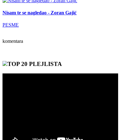
Nisam te se nagledao - Zoran Gajić
PESME
komentara
TOP 20 PLEJLISTA