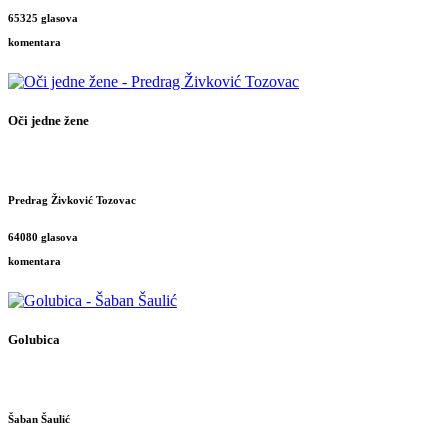
65325 glasova
komentara
Oči jedne žene
Predrag Živković Tozovac
64080 glasova
komentara
Golubica
Šaban Šaulić