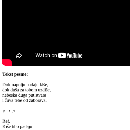
Tekst pesme:
Dok napolju padaju kiše,
dok duša za tobom uzdiše,
nebeska duga put stvara
i čuva tebe od zaborava.
♬ ♪ ♬
Ref.
Kiše tiho padaju