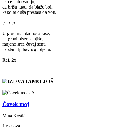
i srce ludo varaju,
da brišu tugu, da blaže boli,
kako bi duša prestala da voli.
♬ ♪ ♬
U grudima hladnoća kiše,
na grani biser se njiše,
ranjeno srce čuvaj senu
na staru ljubav izgubljenu.
Ref. 2x
IZDVAJAMO JOŠ
Čovek moj
Mina Kostić
1 glasova