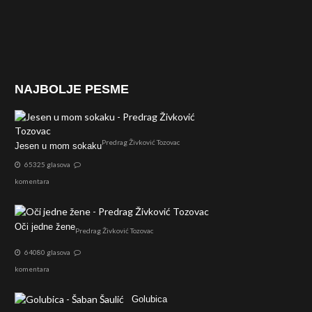
NAJBOLJE PESME
Predrag Živković Tozovac
Jesen u mom sokaku
65325 glasova
komentara
Oči jedne žene
Predrag Živković Tozovac
64080 glasova
komentara
Golubica