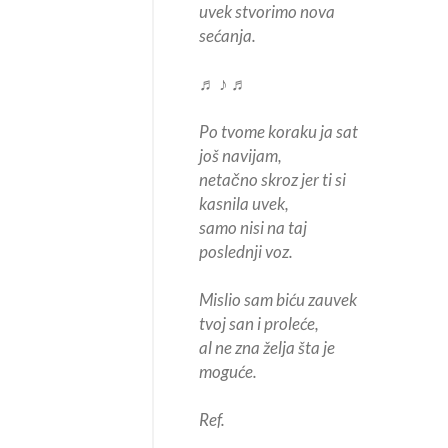
uvek stvorimo nova
sećanja.
♬ ♪ ♬
Po tvome koraku ja sat
još navijam,
netačno skroz jer ti si
kasnila uvek,
samo nisi na taj
poslednji voz.
Mislio sam biću zauvek
tvoj san i proleće,
al ne zna želja šta je
moguće.
Ref.