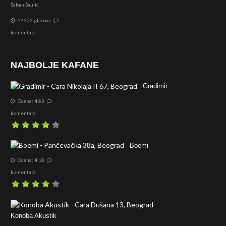
Šaban Šaulić
54303 glasova
komentara
NAJBOLJE KAFANE
Gradimir
Ocena: 4.63
komentara
Boemi
Ocena: 4.18
komentara
Konoba Akustik