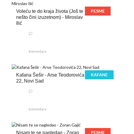
PESME
Voleću te do kraja života (Još te
nešto čini izuzetnom) - Miroslav
Ilić
komentara
KAFANE
Kafana Šešir - Arse Teodorovića
22, Novi Sad
komentara
PESME
Nisam te se nagledao - Zoran