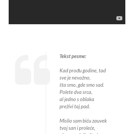
Tekst pesme:
Kad prođu godine, tad
sve je nevažno,
šta smo, gde smo sad.
Polete dva srca,
al jedno s oblaka
preživi taj pad.
Mislio sam biću zauvek
tvoj san i proleće,