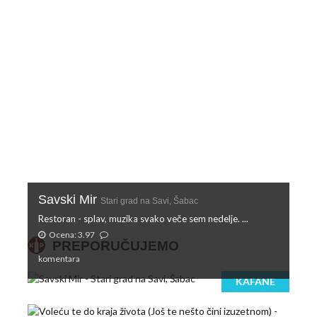
Savski Mir
Stari grad na Savi, Šabac
Restoran - splav, muzika svako veče sem nedelje. ...
Ocena: 3.97
PREPORUČUJEMO
komentara
KAFANE