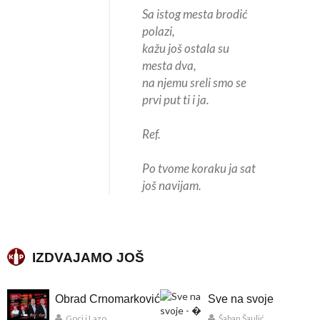
Sa istog mesta brodić
polazi,
kažu još ostala su
mesta dva,
na njemu sreli smo se
prvi put ti i ja.
Ref.
Po tvome koraku ja sat
još navijam.
IZDVAJAMO JOŠ
Obrad Crnomarković
Sve na svoje
Goci i Lazo
Šaban Šaulić