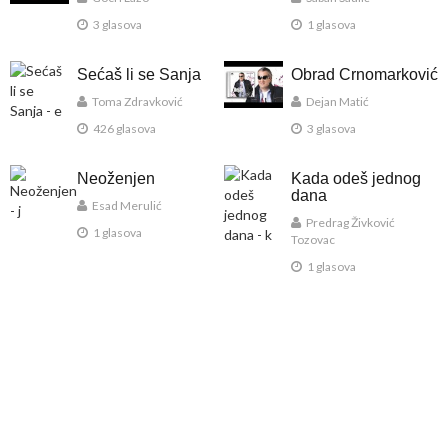
3 glasova
1 glasova
Sećaš li se Sanja
Obrad Crnomarković
Toma Zdravković
Dejan Matić
426 glasova
3 glasova
Neoženjen
Kada odeš jednog
dana
Esad Merulić
Predrag Živković
1 glasova
Tozovac
1 glasova