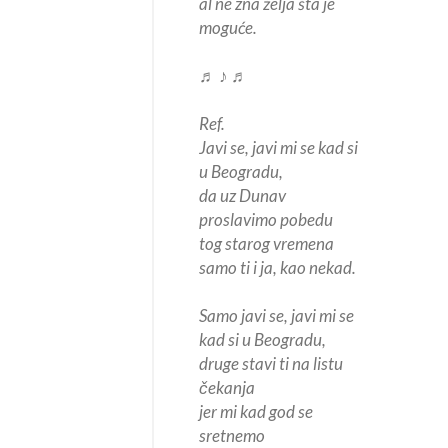
al ne zna želja šta je
moguće.
♬ ♪ ♬
Ref.
Javi se, javi mi se kad si
u Beogradu,
da uz Dunav
proslavimo pobedu
tog starog vremena
samo ti i ja, kao nekad.
Samo javi se, javi mi se
kad si u Beogradu,
druge stavi ti na listu
čekanja
jer mi kad god se
sretnemo