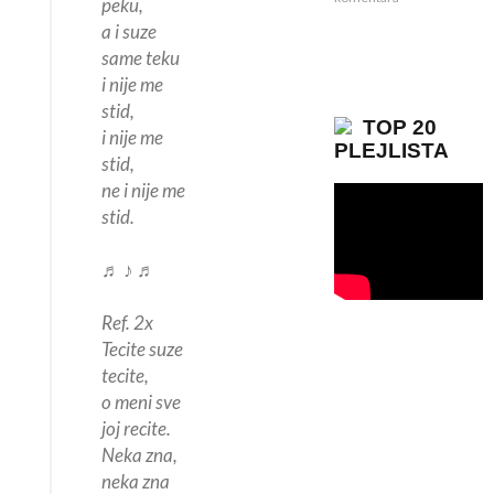
peku,
a i suze
same teku
i nije me
stid,
TOP 20
i nije me
PLEJLISTA
stid,
ne i nije me
stid.
♬ ♪ ♬
Ref. 2x
Tecite suze
tecite,
o meni sve
joj recite.
Neka zna,
neka zna