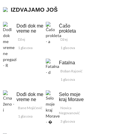
IZDVAJAMO JOŠ
Dođi dok me
Čašo
vreme ne
prokleta
pregazi
Džej
Džej
1 glasova
1 glasova
Fatalna
Boban Rajović
1 glasova
Dođi dok me
Selo moje
vreme ne
kraj Morave
pregazi
Bane Mojićević
Novica
Negovanović
1 glasova
3 glasova