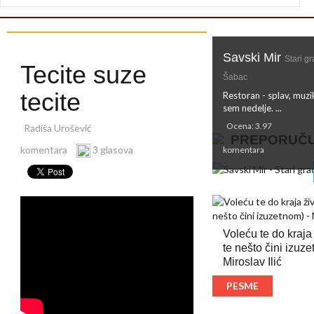
Savski Mir
Stari gr
Tecite suze
Šabac
tecite
Restoran - splav, muz
sem nedelje. ...
Ocena: 3.97
Radiša Urošević
PREPORUČ
komentara
3 glasova
komentara
Voleću te do kraja
te nešto čini izuze
Miroslav Ilić
PESME