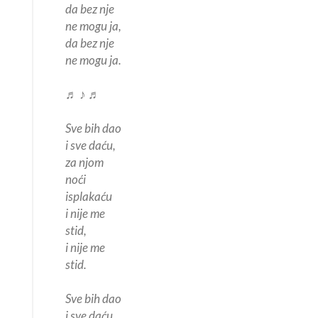
da bez nje
ne mogu ja,
da bez nje
ne mogu ja.
♬ ♪ ♬
Sve bih dao
i sve daću,
za njom
noći
isplakaću
i nije me
stid,
i nije me
stid.
Sve bih dao
i sve daću,