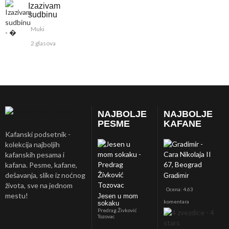
Izazivam
sudbinu
Muki
2 glasova
NAJBOLJE
NAJBOLJE
PESME
KAFANE
Kafanski podsetnik -
kolekcija najboljih
kafanskih pesama i
kafana. Pesme, kafane,
dešavanja, slike iz noćnog
Gradimir
života, sve na jednom
Ocena: 4.63
mestu!
Jesen u mom
komentara
sokaku
Predrag Živković
Tozovac