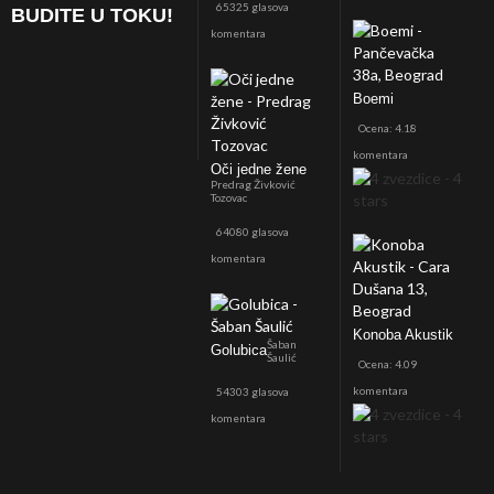
65325 glasova
BUDITE U TOKU!
komentara
Boemi
Ocena: 4.18
komentara
Oči jedne žene
Predrag Živković
Tozovac
64080 glasova
komentara
Konoba Akustik
Šaban
Golubica
Šaulić
Ocena: 4.09
komentara
54303 glasova
komentara