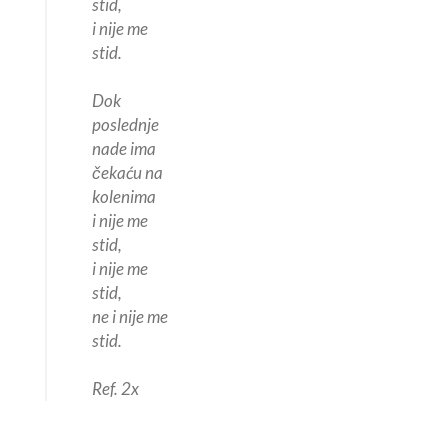
stid,
i nije me
stid.
Dok
poslednje
nade ima
čekaću na
kolenima
i nije me
stid,
i nije me
stid,
ne i nije me
stid.
Ref. 2x