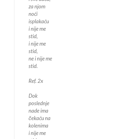
za njom
noći
isplakaću
i nije me
stid,
i nije me
stid,
ne i nije me
stid.
Ref. 2x
Dok
poslednje
nade ima
čekaću na
kolenima
i nije me