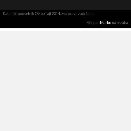
Kafanski podsetnik © Kopirajt 2014. Sva prava zadržana.
Marko
Sklepao
na brzaka