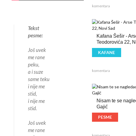
komentara
Tekst
pesme:
Kafana Šešir - Ars
Teodorovića 22, N
Još uvek
KAFANE
me rane
peku,
komentara
a i suze
same teku
i nije me
stid,
i nije me
Nisam te se nagle
Gajić
stid.
PESME
Još uvek
me rane
komentara