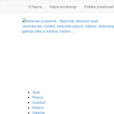
O Nama
Uslovi korišćenja
Politika privatnosti
Vesti
Pesme
Izvođači
Kafane
Galerija