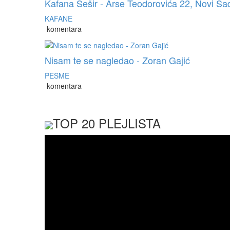
Kafana Šešir - Arse Teodorovića 22, Novi Sa
KAFANE
komentara
Nisam te se nagledao - Zoran Gajić
PESME
komentara
TOP 20 PLEJLISTA