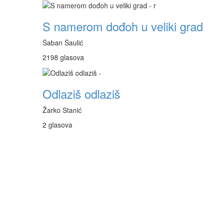
S namerom dođoh u veliki grad
Šaban Šaulić
2198 glasova
Odlaziš odlaziš
Žarko Stanić
2 glasova