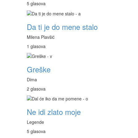
5 glasova
Da ti je do mene stalo
Milena Plavšić
1 glasova
Greške
Dima
2 glasova
Ne idi zlato moje
Legende
5 glasova