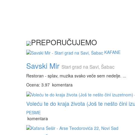
PREPORUČUJEMO
KAFANE
Savski Mir
Stari grad na Savi, Šabac
Restoran - splav, muzika svako veče sem nedelje. ...
Ocena: 3.97
komentara
Voleću te do kraja života (Još te nešto čini iz
PESME
komentara