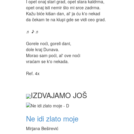
I opet onaj stari grad, opet stara kaldrma,
opet onaj isti nemir što mi srce zadrma.
Kažu biće kišan dan, al' ja ću k'o nekad
da čekam te na klupi gde se vidi ceo grad.
♬ ♪ ♬
Gorele noći, goreli dani,
dole kraj Dunava.
Morao sam poći, al' ove noći
vraćam se k'o nekada.
Ref. 4x
IZDVAJAMO JOŠ
Ne idi zlato moje
Mirjana Beširević