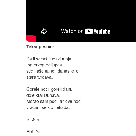
Tekst pesme:
Da li sećaš ljubavi moja
tog prvog poljupca,
sve naše tajne i danas krije
stara tvrđava.
Gorele noći, goreli dani,
dole kraj Dunava.
Morao sam poći, al' ove noći
vraćam se k'o nekada.
♬ ♪ ♬
Ref. 2x