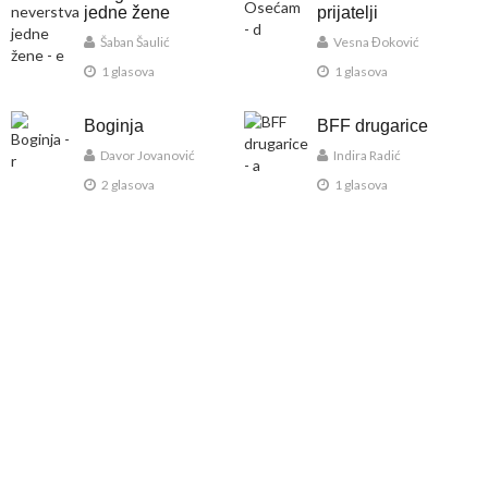
jedne žene
prijatelji
Šaban Šaulić
Vesna Đoković
1 glasova
1 glasova
Boginja
BFF drugarice
Davor Jovanović
Indira Radić
2 glasova
1 glasova