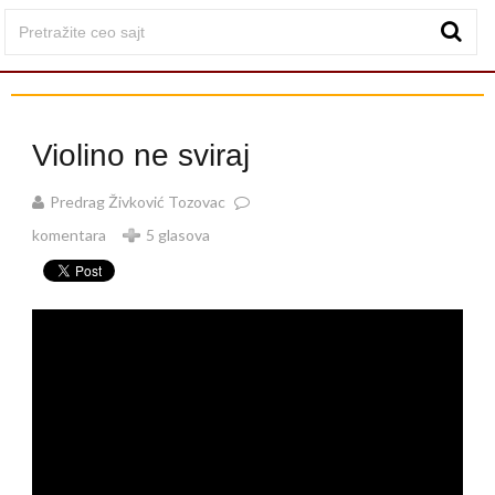
Violino ne sviraj
Predrag Živković Tozovac
komentara
5 glasova