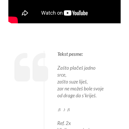
Tekst pesme:
Zašto plačeš jadno
srce,
zašto suze liješ,
zar ne možeš bole svoje
od drage da s'kriješ.
♬ ♪ ♬
Ref. 2x