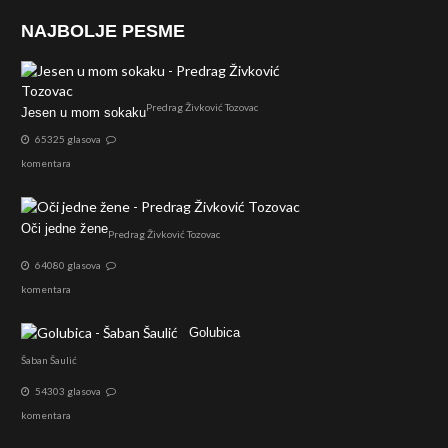
NAJBOLJE PESME
Predrag Živković Tozovac
Jesen u mom sokaku
65325 glasova
komentara
Oči jedne žene
Predrag Živković Tozovac
64080 glasova
komentara
Golubica
Šaban Šaulić
54303 glasova
komentara