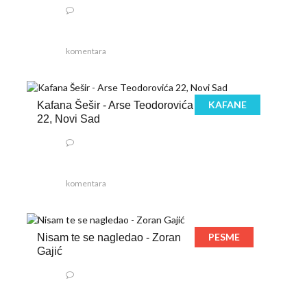
komentara
KAFANE
Kafana Šešir - Arse Teodorovića
22, Novi Sad
komentara
PESME
Nisam te se nagledao - Zoran
Gajić