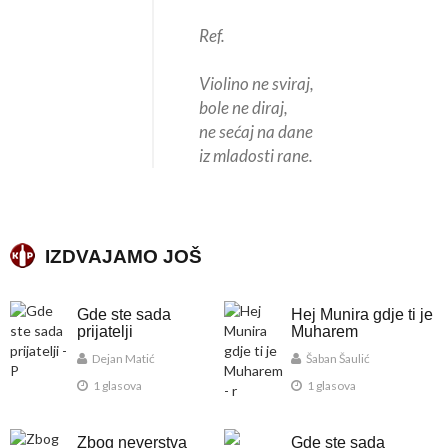
Ref.
Violino ne sviraj,
bole ne diraj,
ne sećaj na dane
iz mladosti rane.
IZDVAJAMO JOŠ
Gde ste sada
Hej Munira gdje ti je
prijatelji
Muharem
Dejan Matić
Šaban Šaulić
1 glasova
1 glasova
Zbog neverstva
Gde ste sada