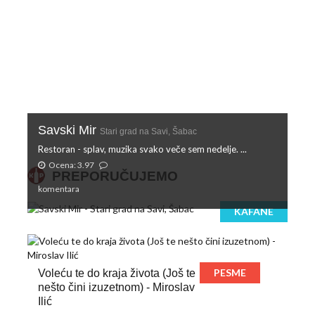
Savski Mir
Stari grad na Savi, Šabac
Restoran - splav, muzika svako veče sem nedelje. ...
Ocena: 3.97
PREPORUČUJEMO
komentara
KAFANE
PESME
Voleću te do kraja života (Još te
nešto čini izuzetnom) - Miroslav
Ilić