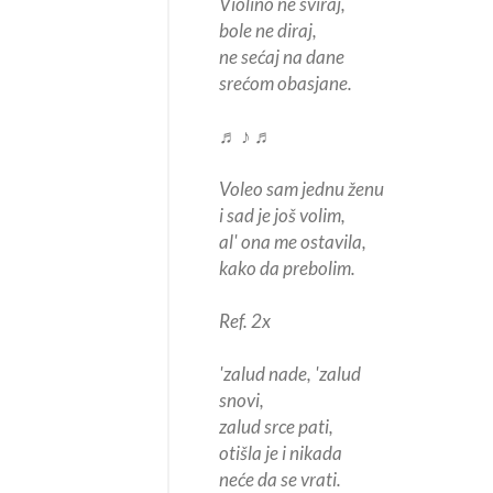
Violino ne sviraj,
bole ne diraj,
ne sećaj na dane
srećom obasjane.
♬ ♪ ♬
Voleo sam jednu ženu
i sad je još volim,
al' ona me ostavila,
kako da prebolim.
Ref. 2x
'zalud nade, 'zalud
snovi,
zalud srce pati,
otišla je i nikada
neće da se vrati.