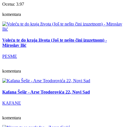
Ocena: 3.97
komentara
Voleću te do kraja života (Još te nešto čini izuzetnom) -
Miroslav Ilić
PESME
komentara
Kafana Šešir - Arse Teodorovića 22, Novi Sad
KAFANE
komentara