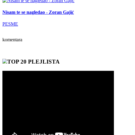
Nisam te se nagledao - Zoran Gajić
PESME
komentara
TOP 20 PLEJLISTA