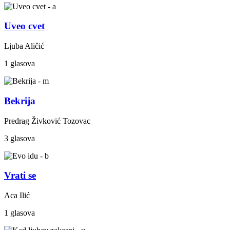
Uveo cvet
Ljuba Aličić
1 glasova
Bekrija
Predrag Živković Tozovac
3 glasova
Vrati se
Aca Ilić
1 glasova