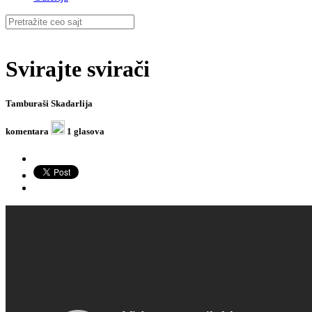
Svirajte svirači
Tamburaši Skadarlija
komentara
1 glasova