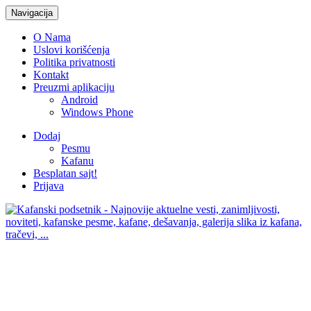
Navigacija
O Nama
Uslovi korišćenja
Politika privatnosti
Kontakt
Preuzmi aplikaciju
Android
Windows Phone
Dodaj
Pesmu
Kafanu
Besplatan sajt!
Prijava