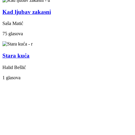
Kad ljubav zakasni
Saša Matić
75 glasova
Stara kuća
Halid Bešlić
1 glasova