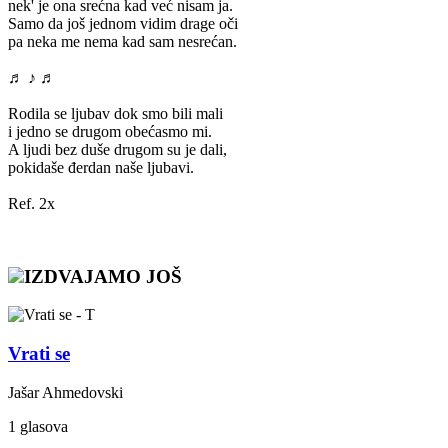
nek' je ona srećna kad već nisam ja.
Samo da još jednom vidim drage oči
pa neka me nema kad sam nesrećan.
♬ ♪ ♬
Rodila se ljubav dok smo bili mali
i jedno se drugom obećasmo mi.
A ljudi bez duše drugom su je dali,
pokidaše đerdan naše ljubavi.
Ref. 2x
IZDVAJAMO JOŠ
Vrati se
Jašar Ahmedovski
1 glasova