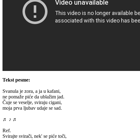
Tekst pesme:
Svanula je zora, a ja u kafani,
ne pomaže piće da ublažim jad.
Čuje se veselje, sviraju cigani,
moja prva ljubav udaje se sad.
♬ ♪ ♬
Ref.
Svirajte svirači, nek' se piće toči,