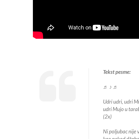
Tekst pesme:
♬ ♪ ♬
Udri udri, udri M
udri Mujo u tara
(2x)
Ni poljubac nije 
kao nekad džabe