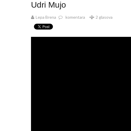
Udri Mujo
Lepa Brena
komentara
2 glasova