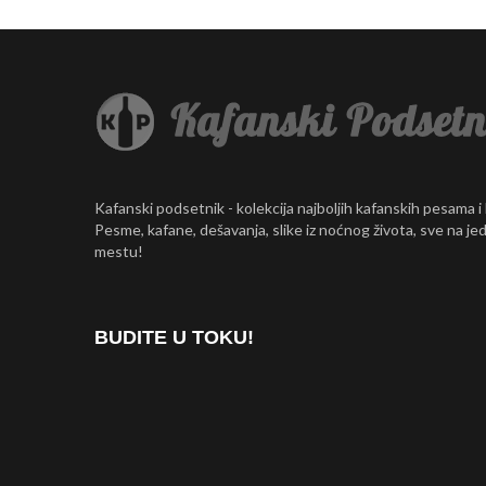
Kafanski podsetnik - kolekcija najboljih kafanskih pesama i
Pesme, kafane, dešavanja, slike iz noćnog života, sve na j
mestu!
BUDITE U TOKU!