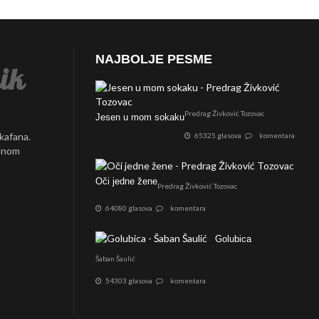
NAJBOLJE PESME
Predrag Živković Tozovac
Jesen u mom sokaku
 kafana.
65325 glasova
komentara
ednom
Oči jedne žene
Predrag Živković Tozovac
64080 glasova
komentara
Golubica
Šaban Šaulić
54303 glasova
komentara