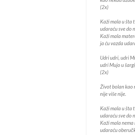
(2x)
Kaži mala u šta 
udaraću sve do 
Kaži mala matere
ja ću vazda udara
Udri udri, udri M
udri Mujo u šargi
(2x)
Život bolan kao
nije više nije.
Kaži mala u šta 
udaraću sve do 
Kaži mala nema
udaraću oberučk