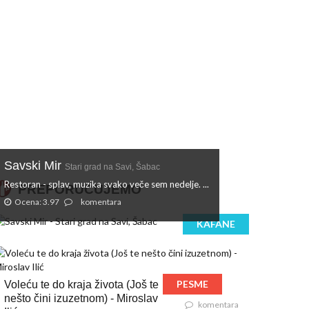
Savski Mir
Stari grad na Savi, Šabac
Restoran - splav, muzika svako veče sem nedelje. ...
PREPORUČUJEMO
Ocena: 3.97
komentara
KAFANE
PESME
Voleću te do kraja života (Još te
nešto čini izuzetnom) - Miroslav
komentara