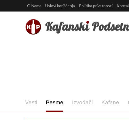
O Nama
Uslovi korišćenja
Politika privatnosti
Konta
Vesti
Pesme
Izvođači
Kafane