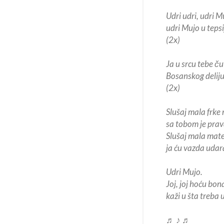
Udri udri, udri M
udri Mujo u tepsi
(2x)
Ja u srcu tebe č
Bosanskog deliju
(2x)
Slušaj mala frke
sa tobom je pra
Slušaj mala mater
ja ću vazda udara
Udri Mujo.
Joj, joj hoću bon
kaži u šta treba 
♬ ♪ ♬