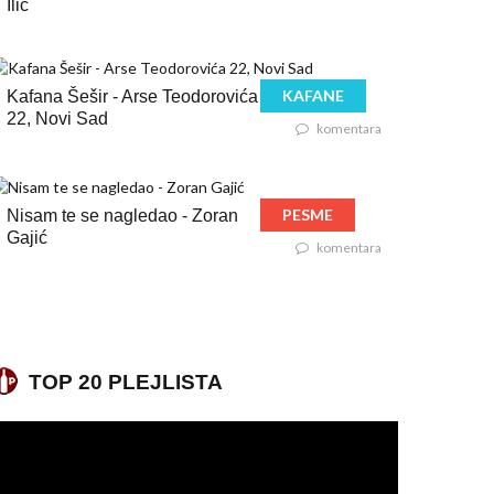
Ilić
KAFANE
Kafana Šešir - Arse Teodorovića
22, Novi Sad
komentara
PESME
Nisam te se nagledao - Zoran
Gajić
komentara
TOP 20 PLEJLISTA