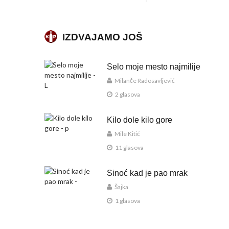
IZDVAJAMO JOŠ
Selo moje mesto najmilije
Milanče Radosavljević
2 glasova
Kilo dole kilo gore
Mile Kitić
11 glasova
Sinoć kad je pao mrak
Šajka
1 glasova