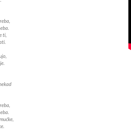
treba,
neba.
 ti,
ti.
ujo,
je.
 nekad
treba,
neba.
 mućke,
e.