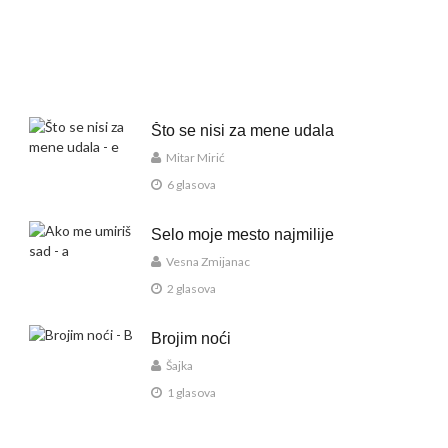
Što se nisi za mene udala
Mitar Mirić
6 glasova
Selo moje mesto najmilije
Vesna Zmijanac
2 glasova
Brojim noći
Šajka
1 glasova