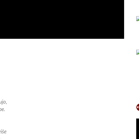
ujo,
be.
više
.