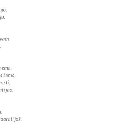
ujo,
ju.
uvam
.
 nema,
va šema.
e ti,
ti jao.
a,
udarati još.