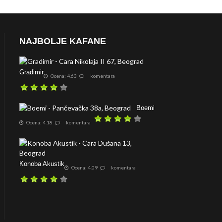
NAJBOLJE KAFANE
Gradimir
Ocena: 4.63
komentara
Boemi
Ocena: 4.18
komentara
Konoba Akustik
Ocena: 4.09
komentara