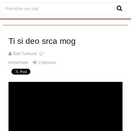
Ti si deo srca mog
Šeki Turković
komentara
2 glasova