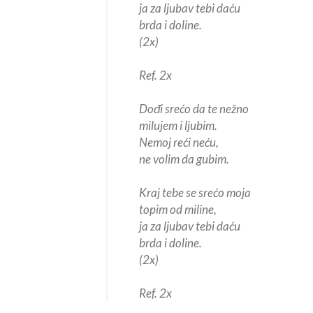
ja za ljubav tebi daću
brda i doline.
(2x)
Ref. 2x
Dođi srećo da te nežno
milujem i ljubim.
Nemoj reći neću,
ne volim da gubim.
Kraj tebe se srećo moja
topim od miline,
ja za ljubav tebi daću
brda i doline.
(2x)
Ref. 2x