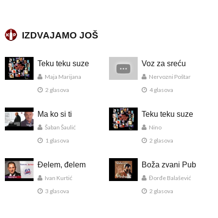
IZDVAJAMO JOŠ
Teku teku suze
Voz za sreću
Maja Marijana
Nervozni Poštar
2 glasova
4 glasova
Ma ko si ti
Teku teku suze
Šaban Šaulić
Nino
1 glasova
2 glasova
Đelem, đelem
Boža zvani Pub
Ivan Kurtić
Đorđe Balašević
3 glasova
2 glasova