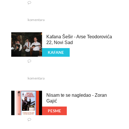
komentara
Kafana Šešir - Arse Teodorovića
22, Novi Sad
KAFANE
komentara
Nisam te se nagledao - Zoran
Gajić
PESME