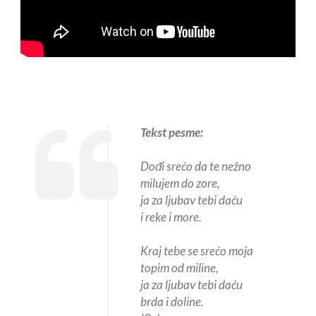
Tekst pesme:
Dođi srećo da te nežno
milujem do zore,
ja za ljubav tebi daću
i reke i more.
Kraj tebe se srećo moja
topim od miline,
ja za ljubav tebi daću
brda i doline.