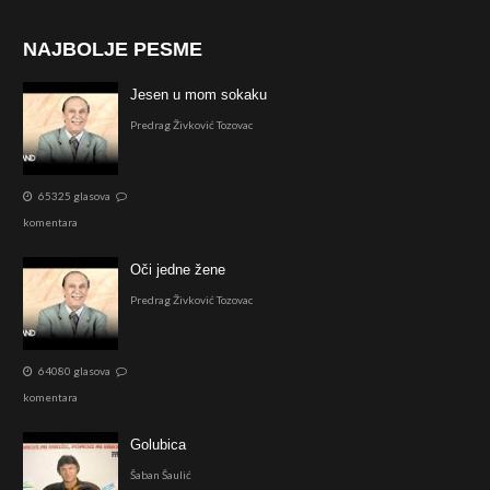
NAJBOLJE PESME
Jesen u mom sokaku
Predrag Živković Tozovac
65325 glasova
komentara
Oči jedne žene
Predrag Živković Tozovac
64080 glasova
komentara
Golubica
Šaban Šaulić