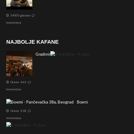
54303 glasova
komentara
NAJBOLJE KAFANE
Gradimir
Ocena: 4.63
komentara
Boemi
Ocena: 4.18
komentara