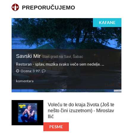
PREPORUČUJEMO
KAFANE
Savski Mir
Stari grad na Savi, Šabac
Restoran - splav, muzika svako veče sem nedelje. ...
Ocena: 3.97
komentara
Voleću te do kraja života (Još te
nešto čini izuzetnom) - Miroslav
Ilić
PESME