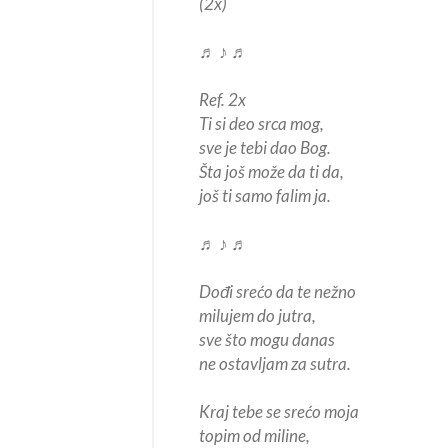
(2x)
♬ ♪ ♬
Ref. 2x
Ti si deo srca mog,
sve je tebi dao Bog.
Šta još može da ti da,
još ti samo falim ja.
♬ ♪ ♬
Dođi srećo da te nežno
milujem do jutra,
sve što mogu danas
ne ostavljam za sutra.
Kraj tebe se srećo moja
topim od miline,