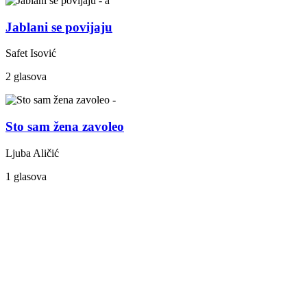
Jablani se povijaju
Safet Isović
2 glasova
Sto sam žena zavoleo
Ljuba Aličić
1 glasova