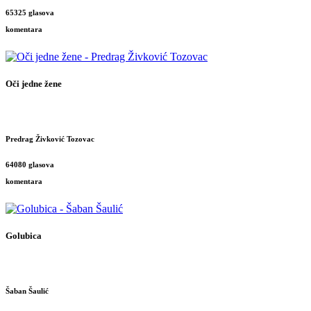
65325 glasova
komentara
Oči jedne žene
Predrag Živković Tozovac
64080 glasova
komentara
Golubica
Šaban Šaulić