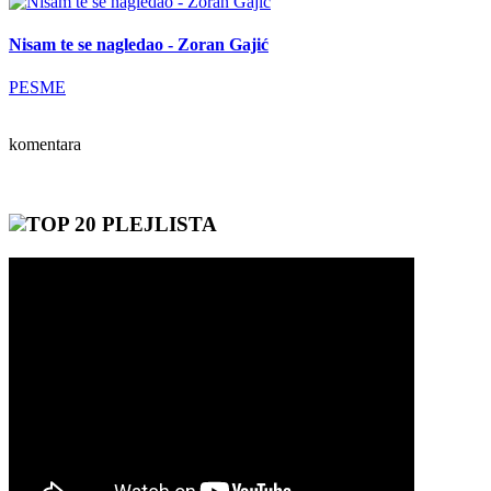
Nisam te se nagledao - Zoran Gajić
PESME
komentara
TOP 20 PLEJLISTA