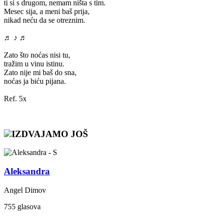
ti si s drugom, nemam ništa s tim.
Mesec sija, a meni baš prija,
nikad neću da se otreznim.
♬ ♪ ♬
Zato što noćas nisi tu,
tražim u vinu istinu.
Zato nije mi baš do sna,
noćas ja biću pijana.
Ref. 5x
IZDVAJAMO JOŠ
Aleksandra
Angel Dimov
755 glasova