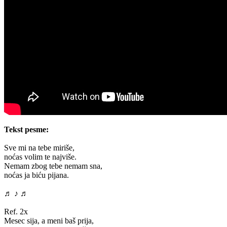
Tekst pesme:
Sve mi na tebe miriše,
noćas volim te najviše.
Nemam zbog tebe nemam sna,
noćas ja biću pijana.
♬ ♪ ♬
Ref. 2x
Mesec sija, a meni baš prija,