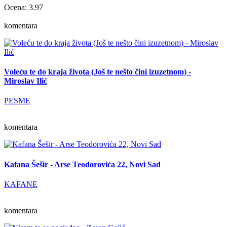
Ocena: 3.97
komentara
Voleću te do kraja života (Još te nešto čini izuzetnom) -
Miroslav Ilić
PESME
komentara
Kafana Šešir - Arse Teodorovića 22, Novi Sad
KAFANE
komentara