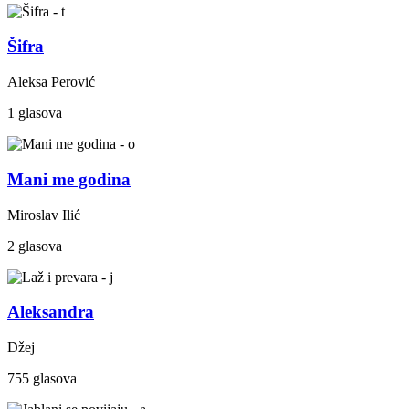
Šifra
Aleksa Perović
1 glasova
Mani me godina
Miroslav Ilić
2 glasova
Aleksandra
Džej
755 glasova