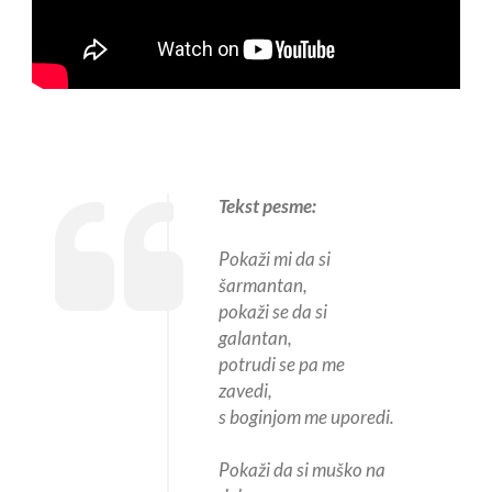
Tekst pesme:
Pokaži mi da si
šarmantan,
pokaži se da si
galantan,
potrudi se pa me
zavedi,
s boginjom me uporedi.
Pokaži da si muško na