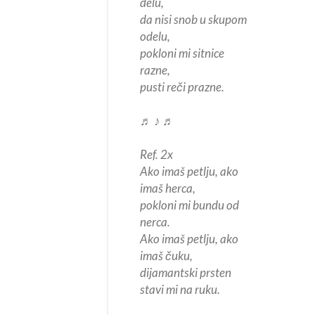
delu,
da nisi snob u skupom
odelu,
pokloni mi sitnice
razne,
pusti reči prazne.
♬ ♪ ♬
Ref. 2x
Ako imaš petlju, ako
imaš herca,
pokloni mi bundu od
nerca.
Ako imaš petlju, ako
imaš čuku,
dijamantski prsten
stavi mi na ruku.