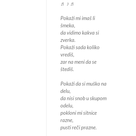
♬ ♪ ♬
Pokaži mi imaš li
šmeka,
da vidimo kakva si
zverka.
Pokaži sada koliko
vrediš,
zar na meni da se
štediš.
Pokaži da si muško na
delu,
da nisi snob u skupom
odelu,
pokloni mi sitnice
razne,
pusti reči prazne.