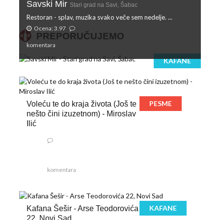
Savski Mir
Stari grad na Savi, Šabac
Restoran - splav, muzika svako veče sem nedelje. ...
Ocena: 3.97
PREPORUČUJEMO
komentara
KAFANE
PESME
Voleću te do kraja života (Još te
nešto čini izuzetnom) - Miroslav
Ilić
komentara
KAFANE
Kafana Šešir - Arse Teodorovića
22, Novi Sad