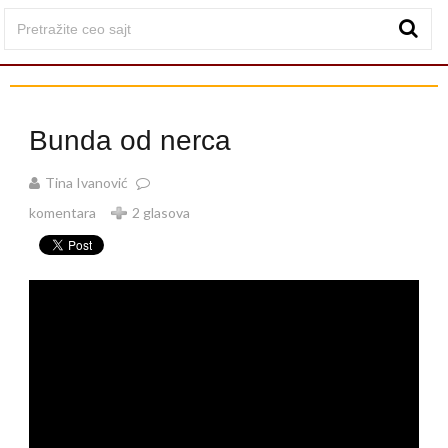
Bunda od nerca
Tina Ivanović
komentara
2 glasova