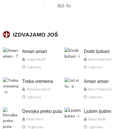
Ref. 4x
IZDVAJAMO JOŠ
Aman aman
Dodir ljubavi
Goga Sekulić
Bane Mojićević
2 glasova
2 glasova
Treba vremena
Aman aman
Amadeus Band
Bane Mojićević
3 glasova
2 glasova
Devojka preko puta
Ljubim ljubim
Mitar Mirić
Šaban Šaulić
78 glasova
1 glasova