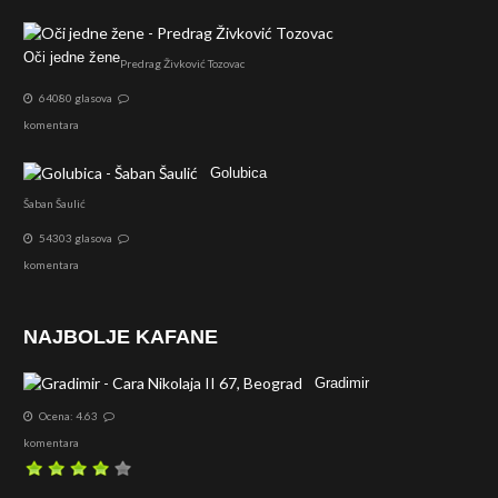
Oči jedne žene
Predrag Živković Tozovac
64080 glasova
komentara
Golubica
Šaban Šaulić
54303 glasova
komentara
NAJBOLJE KAFANE
Gradimir
Ocena: 4.63
komentara