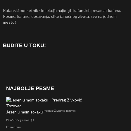
Kafanski podsetnik - kolekcija najboljih kafanskih pesama i kafana.
Pesme, kafane, dešavanja, slike iz noćnog života, sve na jednom
mestu!
BUDITE U TOKU!
NAJBOLJE PESME
Predrag Živković Tozovac
Jesen u mom sokaku
65325 glasova
komentara