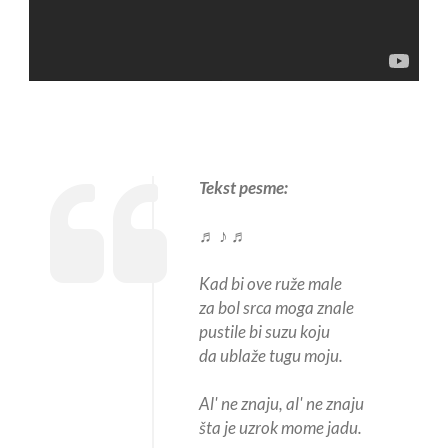
Tekst pesme:
♬ ♪ ♬
Kad bi ove ruže male
za bol srca moga znale
pustile bi suzu koju
da ublaže tugu moju.
Al' ne znaju, al' ne znaju
šta je uzrok mome jadu.