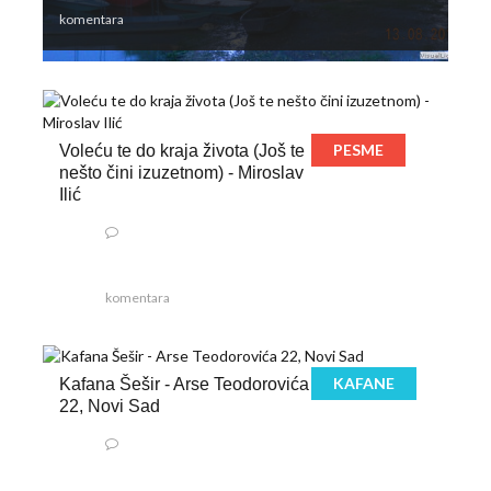
komentara
PESME
Voleću te do kraja života (Još te
nešto čini izuzetnom) - Miroslav
Ilić
komentara
KAFANE
Kafana Šešir - Arse Teodorovića
22, Novi Sad