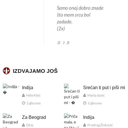
Samo onaj dobro znade
što mom srcu bol
zadade.
(2x)
♬ ♪ ♬
IZDVAJAMO JOŠ
Indija
Srećan ti put i piši mi
Mile Kitić
Marta Savić
2 glasova
2 glasova
Za Beograd
Indija
Džej
Predrag Živković