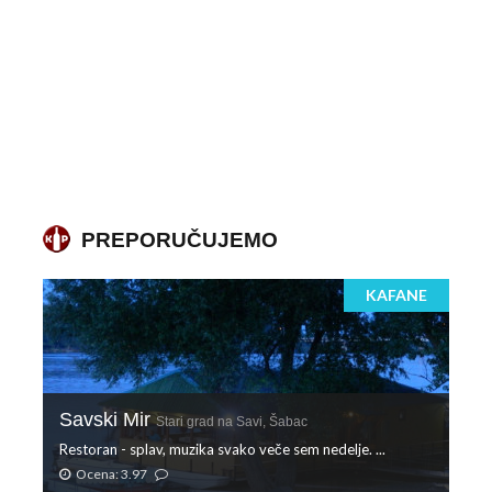
PREPORUČUJEMO
KAFANE
Savski Mir
Stari grad na Savi, Šabac
Restoran - splav, muzika svako veče sem nedelje. ...
Ocena: 3.97