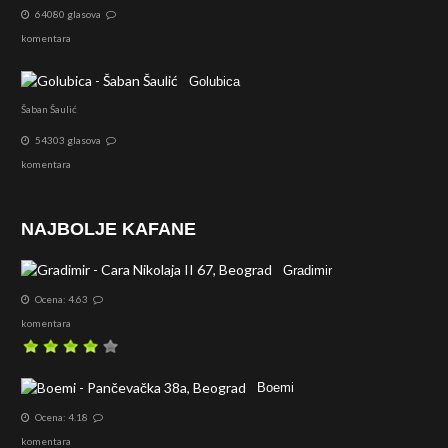
64080 glasova
komentara
Golubica
Šaban Šaulić
54303 glasova
komentara
NAJBOLJE KAFANE
Gradimir
Ocena: 4.63
komentara
Boemi
Ocena: 4.18
komentara