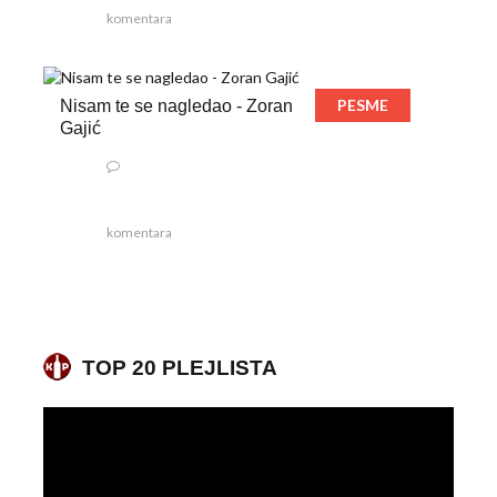
komentara
PESME
Nisam te se nagledao - Zoran
Gajić
komentara
TOP 20 PLEJLISTA