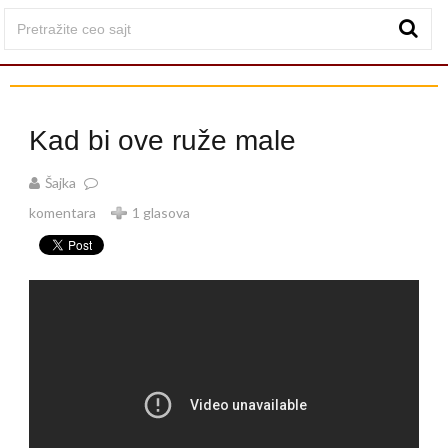
Kad bi ove ruže male
Šajka
komentara
1 glasova