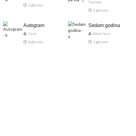
Tozovac
1 glasova
2 glasova
Autogram
Sedam godina
Ceca
Ritam Srca
8 glasova
1 glasova