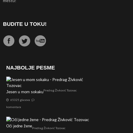
mestu!
BUDITE U TOKU!
NAJBOLJE PESME
Predrag Živković Tozovac
Jesen u mom sokaku
65325 glasova
komentara
Oči jedne žene
Predrag Živković Tozovac