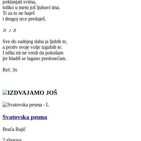
poklanjati svima,
toliko u meni još ljubavi ima.
Ti za to ne haješ
i drugoj srce predaješ.
♬ ♪ ♬
Sve do zadnjeg daha ja ljubih te,
a protiv svoje volje izgubih te.
I ništa mi ne vredi da pokušam
jer hladiš se lagano predosećam.
Ref. 3x
IZDVAJAMO JOŠ
Svatovska pesma
Braća Bajić
2 glasova