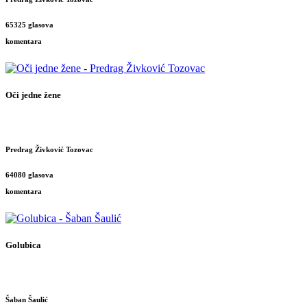
65325 glasova
komentara
Oči jedne žene
Predrag Živković Tozovac
64080 glasova
komentara
Golubica
Šaban Šaulić