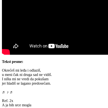
Tekst pesme:
Okrećeš mi leđa i odlaziš,
u meni čak ni druga sad ne vidiš.
I ništa mi ne vredi da pokušam
jer hladiš se lagano predosećam.
♬ ♪ ♬
Ref. 2x
A ja bih srce mogla