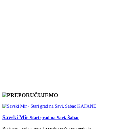
PREPORUČUJEMO
KAFANE
Savski Mir
Stari grad na Savi, Šabac
Restoran - splav, muzika svako veče sem nedelje. ...