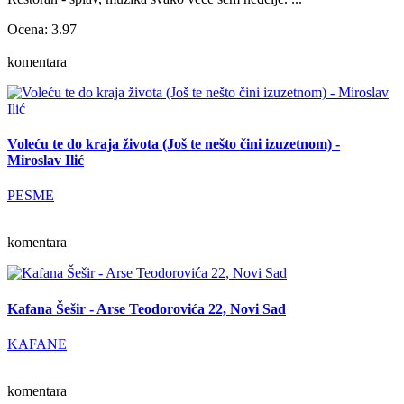
Ocena: 3.97
komentara
Voleću te do kraja života (Još te nešto čini izuzetnom) -
Miroslav Ilić
PESME
komentara
Kafana Šešir - Arse Teodorovića 22, Novi Sad
KAFANE
komentara