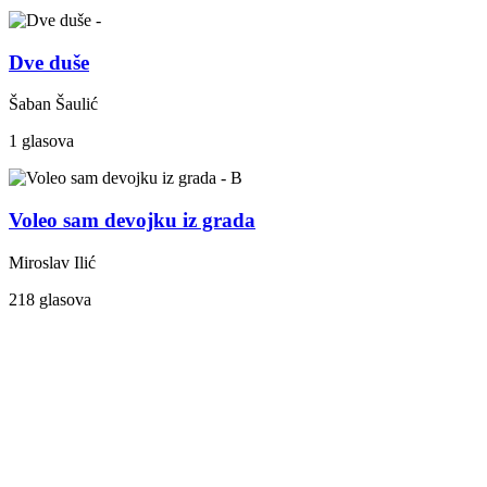
Dve duše
Šaban Šaulić
1 glasova
Voleo sam devojku iz grada
Miroslav Ilić
218 glasova