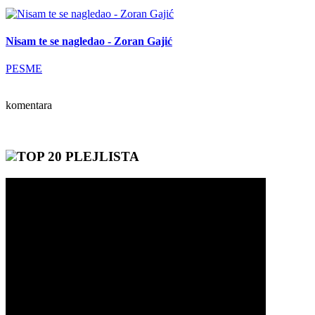
Nisam te se nagledao - Zoran Gajić
PESME
komentara
TOP 20 PLEJLISTA