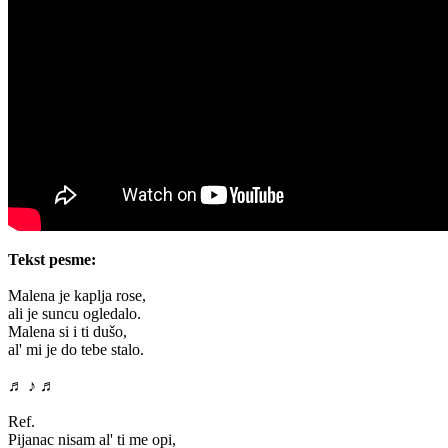
Tekst pesme:
Malena je kaplja rose,
ali je suncu ogledalo.
Malena si i ti dušo,
al' mi je do tebe stalo.
♬ ♪ ♬
Ref.
Pijanac nisam al' ti me opi,