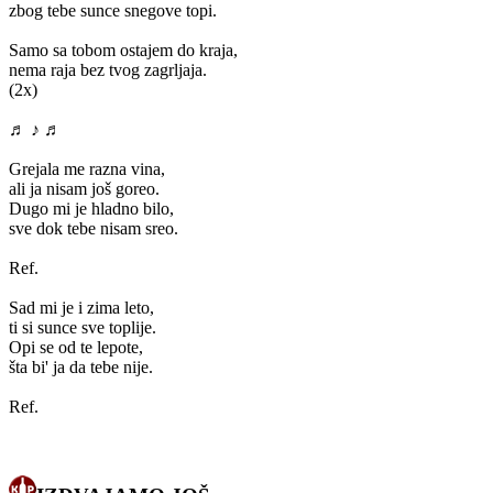
zbog tebe sunce snegove topi.
Samo sa tobom ostajem do kraja,
nema raja bez tvog zagrljaja.
(2x)
♬ ♪ ♬
Grejala me razna vina,
ali ja nisam još goreo.
Dugo mi je hladno bilo,
sve dok tebe nisam sreo.
Ref.
Sad mi je i zima leto,
ti si sunce sve toplije.
Opi se od te lepote,
šta bi' ja da tebe nije.
Ref.