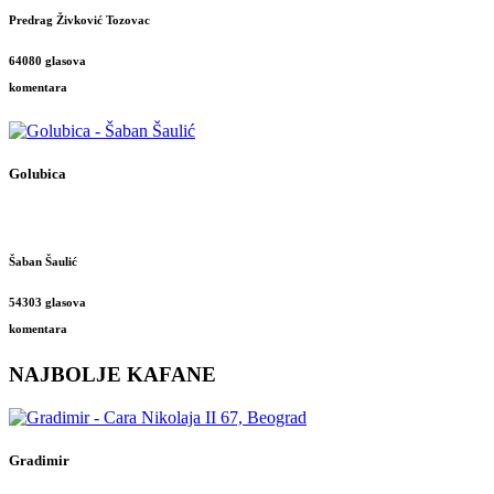
Predrag Živković Tozovac
64080 glasova
komentara
Golubica
Šaban Šaulić
54303 glasova
komentara
NAJBOLJE KAFANE
Gradimir