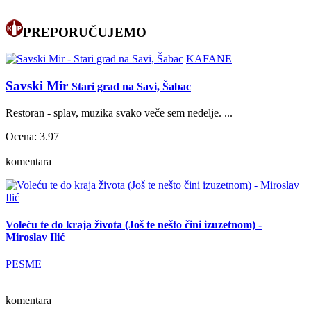
PREPORUČUJEMO
KAFANE
Savski Mir
Stari grad na Savi, Šabac
Restoran - splav, muzika svako veče sem nedelje. ...
Ocena: 3.97
komentara
Voleću te do kraja života (Još te nešto čini izuzetnom) -
Miroslav Ilić
PESME
komentara