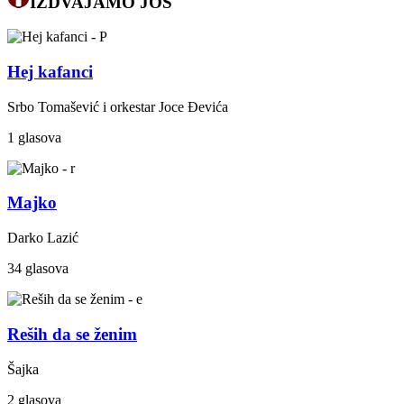
IZDVAJAMO JOŠ
Hej kafanci
Srbo Tomašević i orkestar Joce Đevića
1 glasova
Majko
Darko Lazić
34 glasova
Reših da se ženim
Šajka
2 glasova