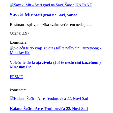
KAFANE
Savski Mir
Stari grad na Savi, Šabac
Restoran - splav, muzika svako veče sem nedelje. ...
Ocena: 3.97
komentara
Voleću te do kraja života (Još te nešto čini izuzetnom) -
Miroslav Ilić
PESME
komentara
Kafana Šešir - Arse Teodorovića 22, Novi Sad