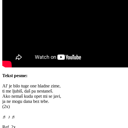
Tekst pesme:
Al' je bilo tuge one hladne zime,
ti me ljubiš, daš pa nestaneš.
Ako nemaš kuda opet mi se javi,
ja ne mogu dana bez tebe.
(2x)
♬ ♪ ♬
Ref. 2x