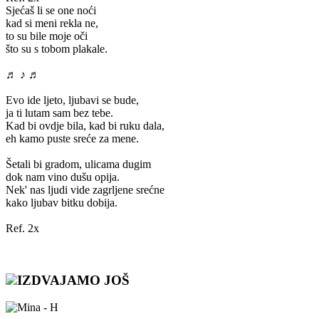
Sjećaš li se one noći
kad si meni rekla ne,
to su bile moje oči
što su s tobom plakale.
♬ ♪ ♬
Evo ide ljeto, ljubavi se bude,
ja ti lutam sam bez tebe.
Kad bi ovdje bila, kad bi ruku dala,
eh kamo puste sreće za mene.
Šetali bi gradom, ulicama dugim
dok nam vino dušu opija.
Nek' nas ljudi vide zagrljene srećne
kako ljubav bitku dobija.
Ref. 2x
IZDVAJAMO JOŠ