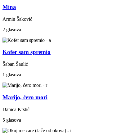
Mina
Armin Šaković
2 glasova
Kofer sam spremio
Šaban Šaulić
1 glasova
Marijo, ćero mori
Danica Krstić
5 glasova