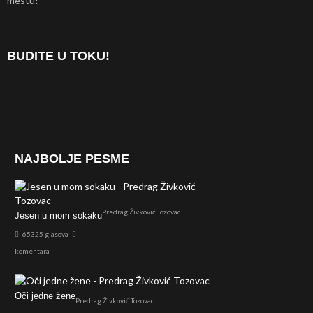
mestu!
BUDITE U TOKU!
NAJBOLJE PESME
Predrag Živković Tozovac
Jesen u mom sokaku
65325 glasova
komentara
Oči jedne žene
Predrag Živković Tozovac