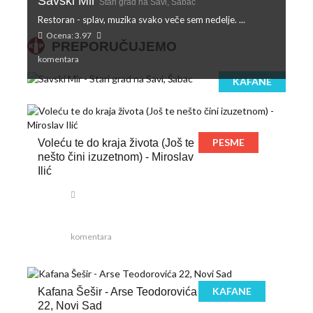
Savski Mir
Stari grad na Savi, Šabac
Restoran - splav, muzika svako veče sem nedelje. ...
Ocena: 3.97
PREPORUČUJEMO
komentara
KAFANE
PESME
Voleću te do kraja života (Još te
nešto čini izuzetnom) - Miroslav
Ilić
komentara
KAFANE
Kafana Šešir - Arse Teodorovića
22, Novi Sad