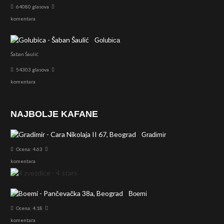
64080 glasova
komentara
Golubica
Šaban Šaulić
54303 glasova
komentara
NAJBOLJE KAFANE
Gradimir
Ocena: 4.63
komentara
Boemi
Ocena: 4.18
komentara