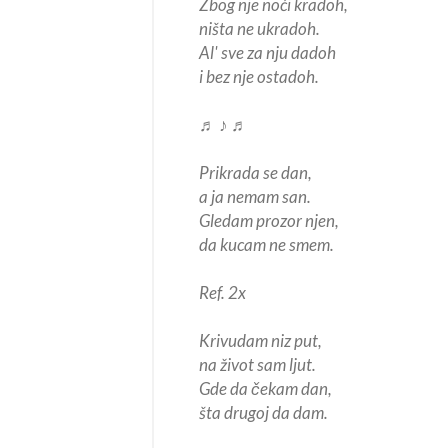
Zbog nje noći kradoh,
ništa ne ukradoh.
Al' sve za nju dadoh
i bez nje ostadoh.
♬ ♪ ♬
Prikrada se dan,
a ja nemam san.
Gledam prozor njen,
da kucam ne smem.
Ref. 2x
Krivudam niz put,
na život sam ljut.
Gde da čekam dan,
šta drugoj da dam.