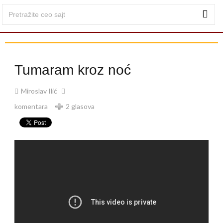
Tumaram kroz noć
Miroslav Ilić
komentara
2 glasova