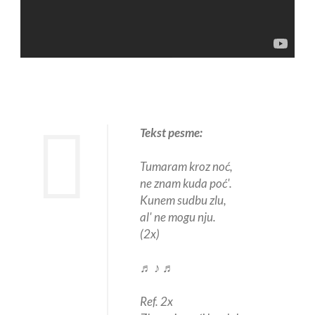
Tekst pesme:
Tumaram kroz noć,
ne znam kuda poć'.
Kunem sudbu zlu,
al' ne mogu nju.
(2x)
♬ ♪ ♬
Ref. 2x