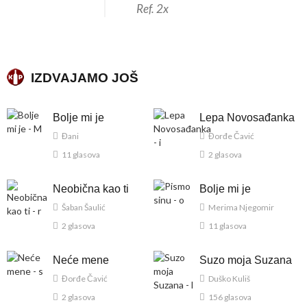
Ref. 2x
IZDVAJAMO JOŠ
Bolje mi je
Lepa Novosađanka
Đani
Đorđe Čavić
11 glasova
2 glasova
Neobična kao ti
Bolje mi je
Šaban Šaulić
Merima Njegomir
2 glasova
11 glasova
Neće mene
Suzo moja Suzana
Đorđe Čavić
Duško Kuliš
2 glasova
156 glasova