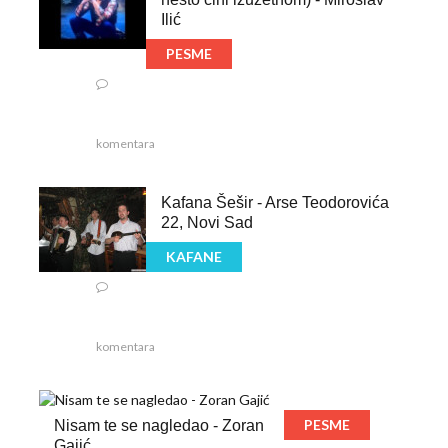
Ilić
PESME
komentara
Kafana Šešir - Arse Teodorovića
22, Novi Sad
KAFANE
komentara
PESME
Nisam te se nagledao - Zoran
Gajić