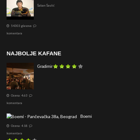
Šaban Šaulić
54303 glasova
komentara
NAJBOLJE KAFANE
Gradimir
Ocena: 4.63
komentara
Boemi
Ocena: 4.18
komentara