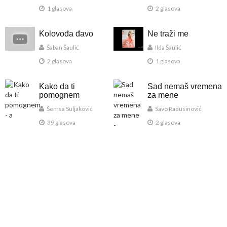
1 glasova
2 glasova
Kolovođa đavo
Ne traži me
Šaban Šaulić
Ilda Šaulić
2 glasova
1 glasova
Kako da ti
Sad nemaš vremena
pomognem
za mene
Šemsa Suljaković
Savo Radusinović
39 glasova
2 glasova