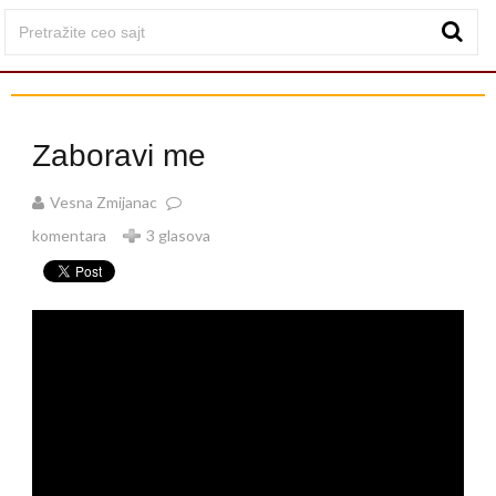
Zaboravi me
Vesna Zmijanac
komentara
3 glasova