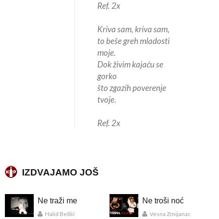
Ref. 2x
Kriva sam, kriva sam,
to beše greh mladosti
moje.
Dok živim kajaću se
gorko
što zgazih poverenje
tvoje.
Ref. 2x
IZDVAJAMO JOŠ
Ne traži me
Ne troši noć
Halid Bešlić
Vesna Zmijanac