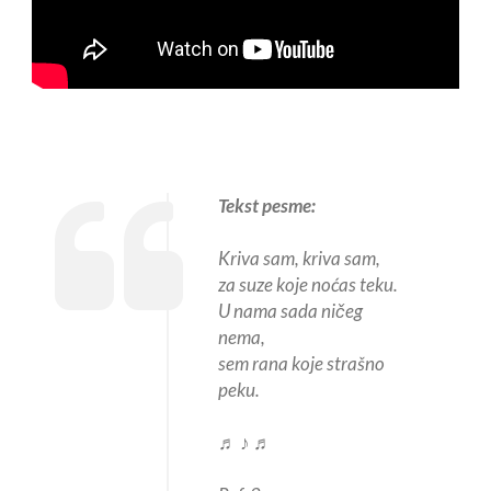
Tekst pesme:
Kriva sam, kriva sam,
za suze koje noćas teku.
U nama sada ničeg
nema,
sem rana koje strašno
peku.
♬ ♪ ♬