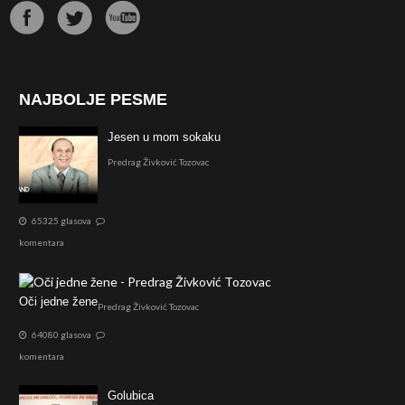
NAJBOLJE PESME
Jesen u mom sokaku
Predrag Živković Tozovac
65325 glasova
komentara
Oči jedne žene
Predrag Živković Tozovac
64080 glasova
komentara
Golubica