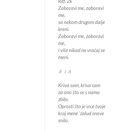
Ref. 2x
Zaboravi me, zaboravi
me,
sa nekom drugom dalje
kreni.
Zaboravi me, zaboravi
me,
i više nikad ne vraćaj se
meni.
♬ ♪ ♬
Kriva sam, kriva sam
za ono što se s nama
zbilo.
Oprosti što je srce tvoje
kraj mene 'zalud snove
snilo.