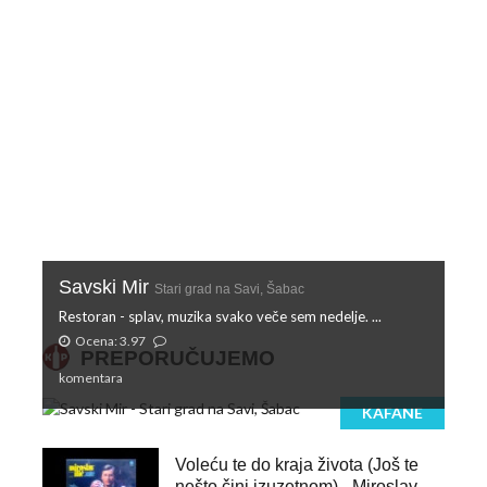
Savski Mir
Stari grad na Savi, Šabac
Restoran - splav, muzika svako veče sem nedelje. ...
Ocena: 3.97
PREPORUČUJEMO
komentara
KAFANE
Voleću te do kraja života (Još te
nešto čini izuzetnom) - Miroslav