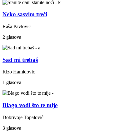
Neko sasvim treći
Raša Pavlović
2 glasova
Sad mi trebaš
Rizo Hamidović
1 glasova
Blago vodi što te mije
Dobrivoje Topalović
3 glasova