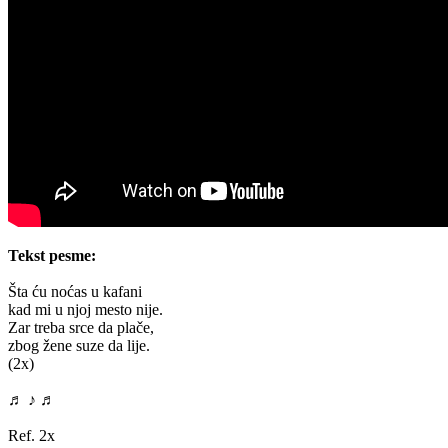
Tekst pesme:
Šta ću noćas u kafani
kad mi u njoj mesto nije.
Zar treba srce da plače,
zbog žene suze da lije.
(2x)
♬ ♪ ♬
Ref. 2x