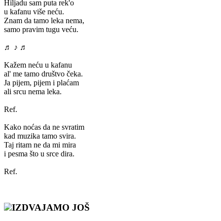
Hiljadu sam puta rek'o
u kafanu više neću.
Znam da tamo leka nema,
samo pravim tugu veću.
♬ ♪ ♬
Kažem neću u kafanu
al' me tamo društvo čeka.
Ja pijem, pijem i plaćam
ali srcu nema leka.
Ref.
Kako noćas da ne svratim
kad muzika tamo svira.
Taj ritam ne da mi mira
i pesma što u srce dira.
Ref.
IZDVAJAMO JOŠ