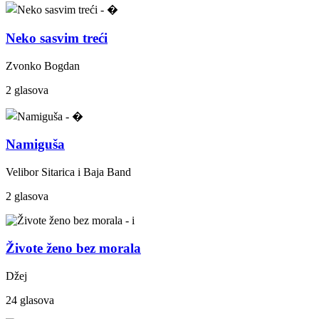
Neko sasvim treći
Zvonko Bogdan
2 glasova
Namiguša
Velibor Sitarica i Baja Band
2 glasova
Živote ženo bez morala
Džej
24 glasova