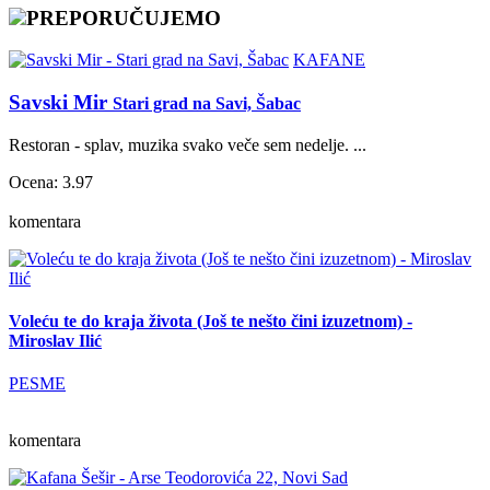
PREPORUČUJEMO
KAFANE
Savski Mir
Stari grad na Savi, Šabac
Restoran - splav, muzika svako veče sem nedelje. ...
Ocena: 3.97
komentara
Voleću te do kraja života (Još te nešto čini izuzetnom) -
Miroslav Ilić
PESME
komentara