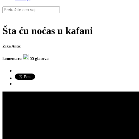
Šta ću noćas u kafani
Žika Antić
komentara
55 glasova