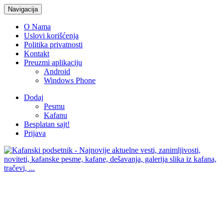
Navigacija
O Nama
Uslovi korišćenja
Politika privatnosti
Kontakt
Preuzmi aplikaciju
Android
Windows Phone
Dodaj
Pesmu
Kafanu
Besplatan sajt!
Prijava