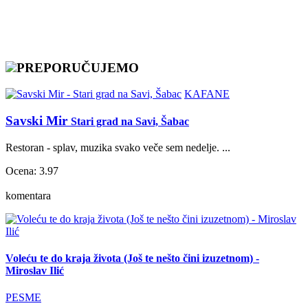
PREPORUČUJEMO
KAFANE
Savski Mir
Stari grad na Savi, Šabac
Restoran - splav, muzika svako veče sem nedelje. ...
Ocena: 3.97
komentara
Voleću te do kraja života (Još te nešto čini izuzetnom) -
Miroslav Ilić
PESME