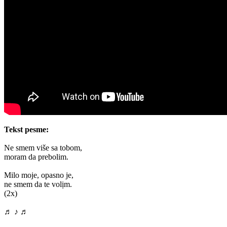
Tekst pesme:
Ne smem više sa tobom,
moram da prebolim.
Milo moje, opasno je,
ne smem da te volịm.
(2x)
♬ ♪ ♬