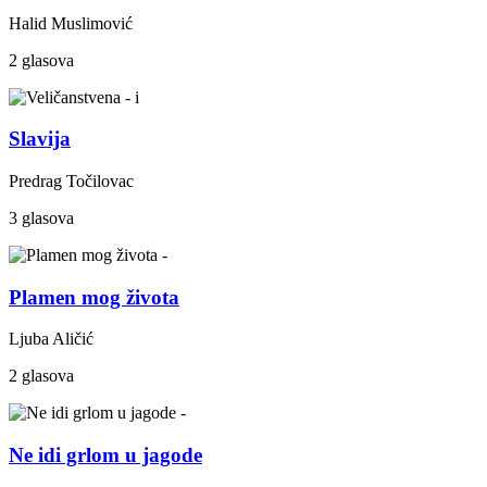
Halid Muslimović
2 glasova
Slavija
Predrag Točilovac
3 glasova
Plamen mog života
Ljuba Aličić
2 glasova
Ne idi grlom u jagode