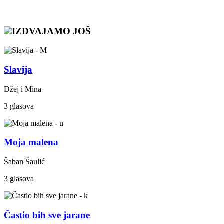
IZDVAJAMO JOŠ
Slavija
Džej i Mina
3 glasova
Moja malena
Šaban Šaulić
3 glasova
Častio bih sve jarane