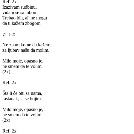
Ref. 2x
Izazivam sudbinu,
viđam se sa tobom.
Trebao bih, al' ne mogu
da ti kažem zbogom.
♬ ♪ ♬
Ne znam kome da kažem,
za ljubav našu da molim.
Milo moje, opasno je,
ne smem da te volịm.
(2x)
Ref. 2x
Šta li će biti sa nama,
rastanak, ja se bojim.
Milo moje, opasno je,
ne smem da te volịm.
(2x)
Ref. 2x