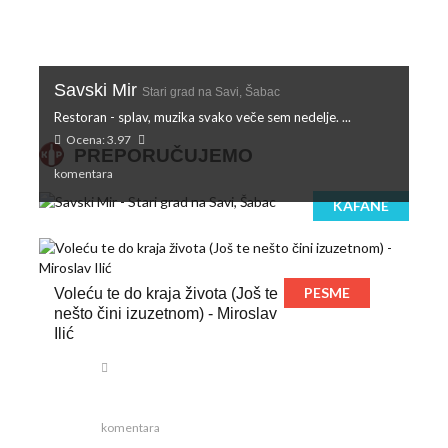
Savski Mir
Stari grad na Savi, Šabac
Restoran - splav, muzika svako veče sem nedelje. ...
Ocena: 3.97
PREPORUČUJEMO
komentara
KAFANE
PESME
Voleću te do kraja života (Još te
nešto čini izuzetnom) - Miroslav
Ilić
komentara