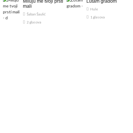
Miluju me tvoji prsti
Lutam gradom
mali
Hule
Šaban Šaulić
1 glasova
2 glasova