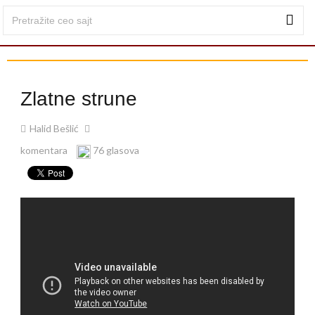
Zlatne strune
Halid Bešlić
komentara
76 glasova