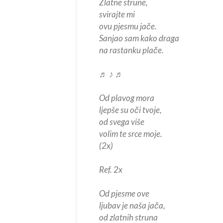
Zlatne strune,
svirajte mi
ovu pjesmu jače.
Sanjao sam kako draga
na rastanku plače.
♬ ♪ ♬
Od plavog mora
ljepše su oči tvoje,
od svega više
volim te srce moje.
(2x)
Ref. 2x
Od pjesme ove
ljubav je naša jača,
od zlatnih struna