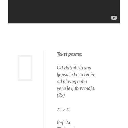
Tekst pesme:
Od zlatnih struna
ljepša je kosa tvoja,
od plavog neba
veća je ljubav moja.
(2x)
♬ ♪ ♬
Ref. 2x