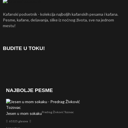
Kafanski podsetnik - kolekcija najboljih kafanskih pesama i kafana.
Pesme, kafane, dešavanja, slike iz noćnog života, sve na jednom
mestu!
BUDITE U TOKU!
NAJBOLJE PESME
Predrag Živković Tozovac
Jesen u mom sokaku
65325 glasova
komentara