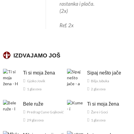
rastanka i plača.
(2x)
Ref. 2x
IZDVAJAMO JOŠ
Ti si moja žena
Sipaj nešto jače
Gjoko Jovik
Bilja Jabuka
1 glasova
2 glasova
Bele ruže
Ti si moja žena
Predrag Cune Gojković
Žare i Goci
29 glasova
1 glasova