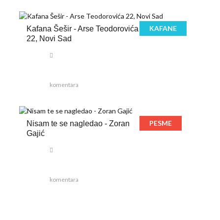
KAFANE
Kafana Šešir - Arse Teodorovića
22, Novi Sad
komentara
PESME
Nisam te se nagledao - Zoran
Gajić
komentara