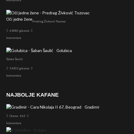
Oči jedne žene
Predrag Živković Tozovac
64080 glasova
komentara
Golubica
Šaban Šaulić
54303 glasova
komentara
NAJBOLJE KAFANE
Gradimir
Ocena: 4.63
komentara