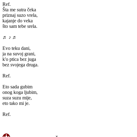
Ref.
Šta me sutra čeka
priznaj suzo vrela,
kajanje do veka
što sam tebe srela.
♬ ♪ ♬
Evo teku dani,
ja na suvoj grani,
k'o ptica bez juga
bez svojega druga.
Ref.
Eto sada gubim
onog koga ljubim,
suza suzu mije,
eto tako mi je.
Ref.