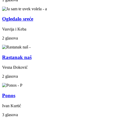
Ogledalo sreće
Vasvija i Keba
2 glasova
Rastanak naš
Vesna Đoković
2 glasova
Ponos
Ivan Kurtić
3 glasova