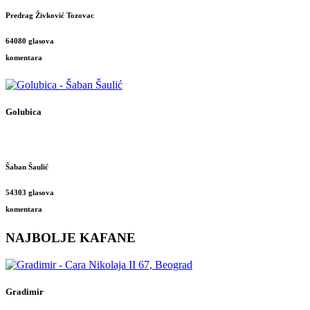
Predrag Živković Tozovac
64080 glasova
komentara
Golubica
Šaban Šaulić
54303 glasova
komentara
NAJBOLJE KAFANE
Gradimir