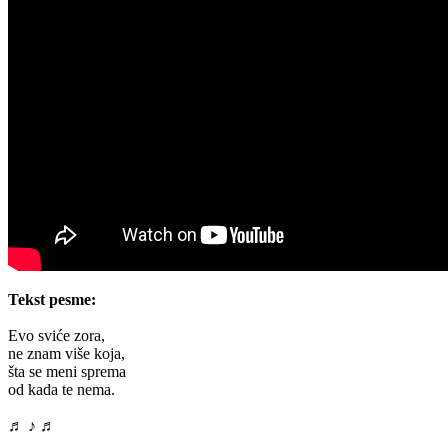
Tekst pesme:
Evo sviće zora,
ne znam više koja,
šta se meni sprema
od kada te nema.
♬ ♪ ♬