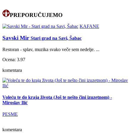
PREPORUČUJEMO
KAFANE
Savski Mir
Stari grad na Savi, Šabac
Restoran - splav, muzika svako veče sem nedelje. ...
Ocena: 3.97
komentara
Voleću te do kraja života (Još te nešto čini izuzetnom) -
Miroslav Ilić
PESME
komentara