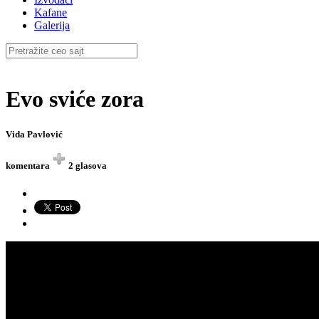
Kafane
Galerija
Evo sviće zora
Vida Pavlović
komentara
2 glasova