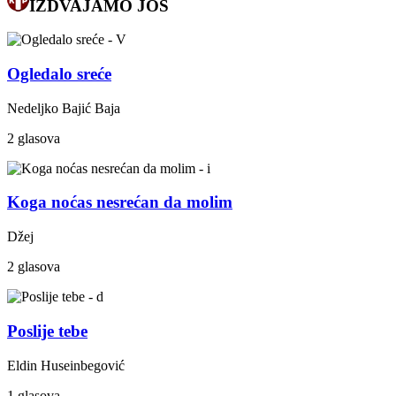
IZDVAJAMO JOŠ
Ogledalo sreće
Nedeljko Bajić Baja
2 glasova
Koga noćas nesrećan da molim
Džej
2 glasova
Poslije tebe
Eldin Huseinbegović
1 glasova