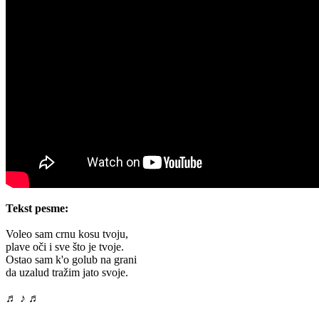
Tekst pesme:
Voleo sam crnu kosu tvoju,
plave oči i sve što je tvoje.
Ostao sam k'o golub na grani
da uzalud tražim jato svoje.
♬ ♪ ♬