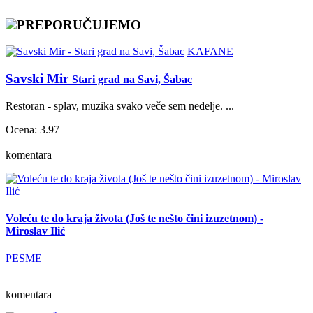
PREPORUČUJEMO
KAFANE
Savski Mir
Stari grad na Savi, Šabac
Restoran - splav, muzika svako veče sem nedelje. ...
Ocena: 3.97
komentara
Voleću te do kraja života (Još te nešto čini izuzetnom) -
Miroslav Ilić
PESME
komentara