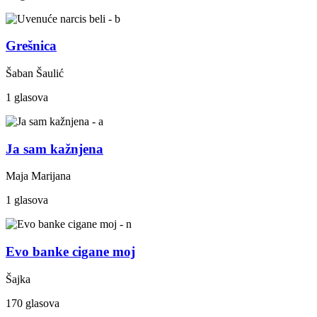
Grešnica
Šaban Šaulić
1 glasova
Ja sam kažnjena
Maja Marijana
1 glasova
Evo banke cigane moj
Šajka
170 glasova