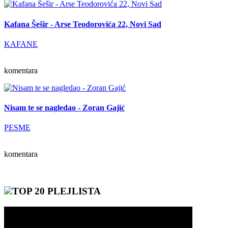
Kafana Šešir - Arse Teodorovića 22, Novi Sad
KAFANE
komentara
Nisam te se nagledao - Zoran Gajić
PESME
komentara
TOP 20 PLEJLISTA