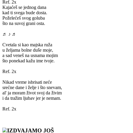
Ref. 2x
Kajaćeš se jednog dana
kad ti svega bude dosta.
Poželećeš svog goluba
što na suvoj grani osta.
♬ ♪ ♬
Cvetala si kao majska ruža
u željama bolne duše moje,
a sad veneš na usnama mojim
što ponekad kažu ime tvoje.
Ref. 2x
Nikad vreme isbrisati neće
srećne dane i želje i što snevam,
al' ja moram život svoj da živim
i da tražim ljubav jer je nemam.
Ref. 2x
IZDVAJAMO JOŠ