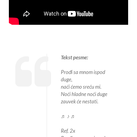
Tekst pesme:
Prođi sa mnom ispod
duge,
naći ćemo sreću mi.
Noći hladne noći duge
zauvek će nestati.
♬ ♪ ♬
Ref. 2x