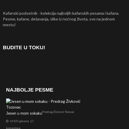
Kafanski podsetnik - kolekcija najboljih kafanskih pesama i kafana.
Pesme, kafane, dešavanja, slike iz noćnog života, sve na jednom
mestu!
BUDITE U TOKU!
NAJBOLJE PESME
Predrag Živković Tozovac
Jesen u mom sokaku
65325 glasova
komentara