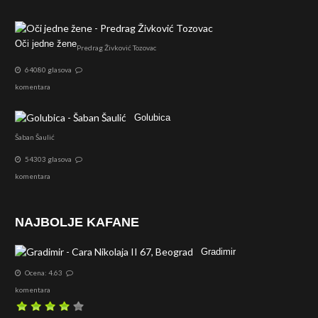
Oči jedne žene
Predrag Živković Tozovac
64080 glasova
komentara
Golubica
Šaban Šaulić
54303 glasova
komentara
NAJBOLJE KAFANE
Gradimir
Ocena: 4.63
komentara