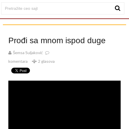
Prođi sa mnom ispod duge
Šemsa Suljaković
komentara
2 glasova