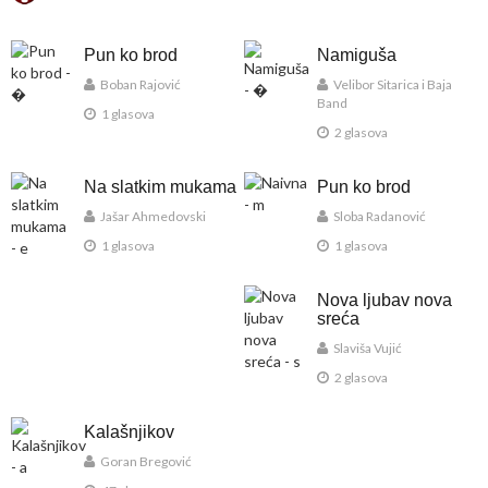
Pun ko brod
Namiguša
Boban Rajović
Velibor Sitarica i Baja
Band
1 glasova
2 glasova
Na slatkim mukama
Pun ko brod
Jašar Ahmedovski
Sloba Radanović
1 glasova
1 glasova
Nova ljubav nova
sreća
Slaviša Vujić
2 glasova
Kalašnjikov
Goran Bregović