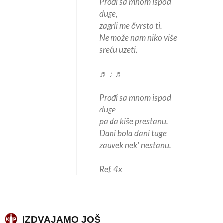
Prođi sa mnom ispod
duge,
zagrli me čvrsto ti.
Ne može nam niko više
sreću uzeti.
♬ ♪ ♬
Prođi sa mnom ispod
duge
pa da kiše prestanu.
Dani bola dani tuge
zauvek nek' nestanu.
Ref. 4x
IZDVAJAMO JOŠ