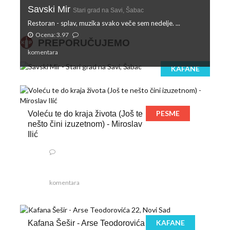
Savski Mir
Stari grad na Savi, Šabac
Restoran - splav, muzika svako veče sem nedelje. ...
Ocena: 3.97
PREPORUČUJEMO
komentara
KAFANE
PESME
Voleću te do kraja života (Još te
nešto čini izuzetnom) - Miroslav
Ilić
komentara
KAFANE
Kafana Šešir - Arse Teodorovića