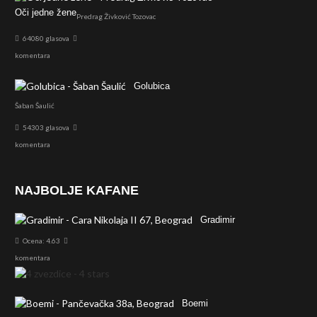
Oči jedne žene
Predrag Živković Tozovac
64080 glasova
komentara
Golubica
Šaban Šaulić
54303 glasova
komentara
NAJBOLJE KAFANE
Gradimir
Ocena: 4.63
komentara
Boemi