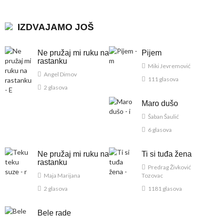
IZDVAJAMO JOŠ
Ne pružaj mi ruku na
Pijem
rastanku
Miki Jevremović
Angel Dimov
111 glasova
2 glasova
Maro dušo
Šaban Šaulić
6 glasova
Ne pružaj mi ruku na
Ti si tuđa žena
rastanku
Predrag Živković
Maja Marijana
Tozovac
2 glasova
1181 glasova
Bele rade