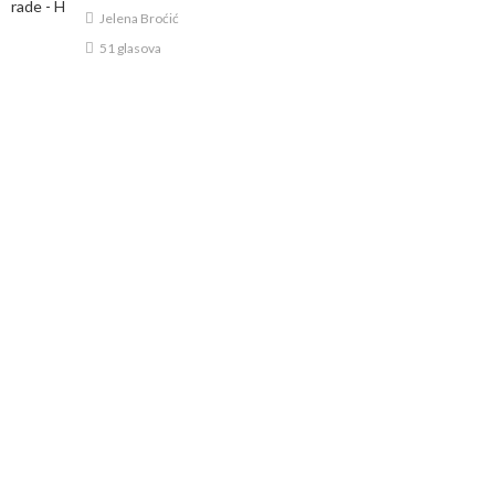
Jelena Broćić
51 glasova