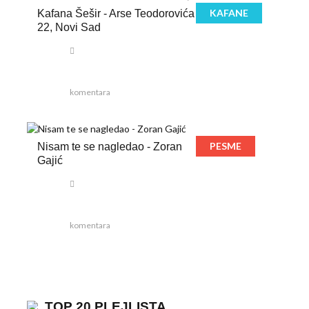
KAFANE
Kafana Šešir - Arse Teodorovića
22, Novi Sad
komentara
PESME
Nisam te se nagledao - Zoran
Gajić
komentara
TOP 20 PLEJLISTA