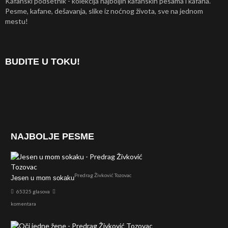
Kafanski podsetnik - kolekcija najboljih kafanskih pesama i kafana.
Pesme, kafane, dešavanja, slike iz noćnog života, sve na jednom
mestu!
BUDITE U TOKU!
NAJBOLJE PESME
Predrag Živković Tozovac
Jesen u mom sokaku
65325 glasova
komentara