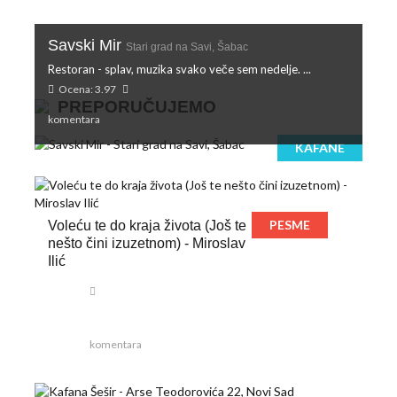
Savski Mir
Stari grad na Savi, Šabac
Restoran - splav, muzika svako veče sem nedelje. ...
Ocena: 3.97
PREPORUČUJEMO
komentara
KAFANE
PESME
Voleću te do kraja života (Još te
nešto čini izuzetnom) - Miroslav
Ilić
komentara