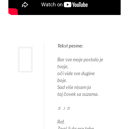
Tekst pesme:
Bar sve moje postalo je
tvoje,
oči vide sve dugine
boje.
Sad više nisam ja
taj čovek sa suzama.
♬ ♪ ♬
Ref.
Znaš li da pre tebe