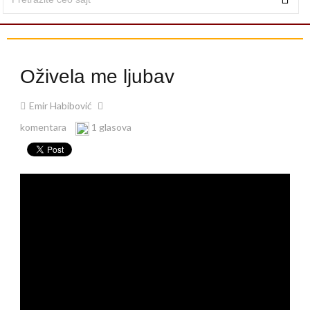
Oživela me ljubav
Emir Habibović
komentara
1 glasova