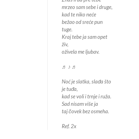
mrzeo sam sebe i druge,
kad te niko neće
bežao od sreće pun
tuge.
Kraj tebe ja sam opet
živ,
oživela me ljubav.
♬ ♪ ♬
Noć je slatka, slađa što
je tuđa,
kad se voli i trnje i ruža.
Sad nisam više ja
taj čovek bez osmeha.
Ref. 2x