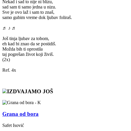
Nekad i sad to nije ni blizu,
sad sam ti samo jedna u nizu.
Sve je ovo laž i sam to znaš,
samo gubim vreme dok ljubav foliraš.
♬ ♪ ♬
Još tinja ljubav za tobom,
eh kad bi znao da se postidiš.
Možda bih ti oprostila
taj pogrešan život koji živiš.
(2x)
Ref. 4x
IZDVAJAMO JOŠ
Grana od bora
Safet Isović