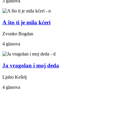
3 glasova
A što ti je mila kćeri
Zvonko Bogdan
4 glasova
Ja vragolan i moj deda
Ljubo Kešelj
4 glasova