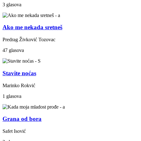
3 glasova
Ako me nekada sretneš
Predrag Živković Tozovac
47 glasova
Stavite noćas
Marinko Rokvić
1 glasova
Grana od bora
Safet Isović