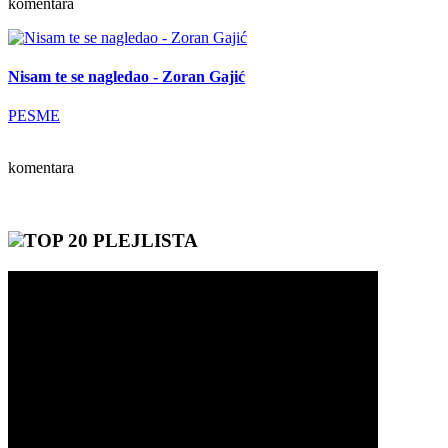
komentara
Nisam te se nagledao - Zoran Gajić
PESME
komentara
TOP 20 PLEJLISTA