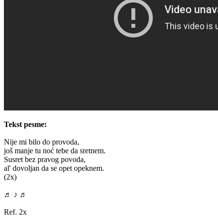
Tekst pesme:
Nije mi bilo do provoda,
još manje tu noć tebe da sretnem.
Susret bez pravog povoda,
al' dovoljan da se opet opeknem.
(2x)
♬ ♪ ♬
Ref. 2x