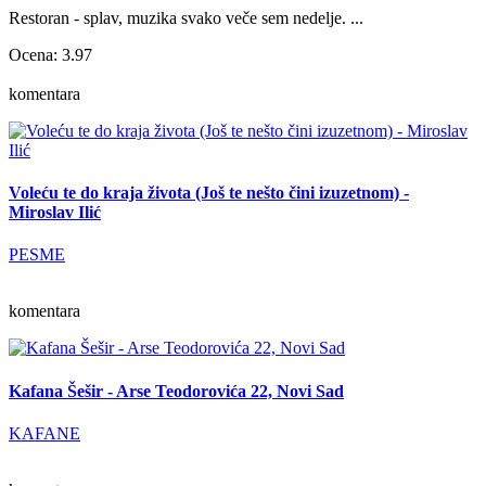
Restoran - splav, muzika svako veče sem nedelje. ...
Ocena: 3.97
komentara
Voleću te do kraja života (Još te nešto čini izuzetnom) -
Miroslav Ilić
PESME
komentara
Kafana Šešir - Arse Teodorovića 22, Novi Sad
KAFANE