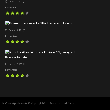
Ocena: 4.63
komentara
Boemi
Ocena: 4.18
komentara
Konoba Akustik
Ocena: 4.09
komentara
Kafanski podsetnik © Kopirajt 2014. Sva prava zadržana.