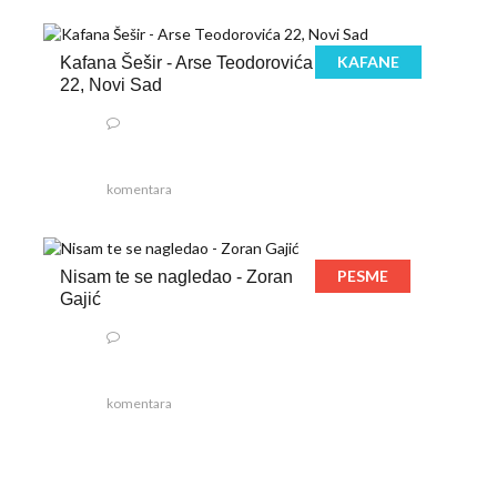
KAFANE
Kafana Šešir - Arse Teodorovića
22, Novi Sad
komentara
PESME
Nisam te se nagledao - Zoran
Gajić
komentara