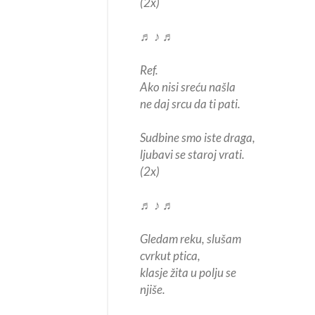
(2x)
♬ ♪ ♬
Ref.
Ako nisi sreću našla
ne daj srcu da ti pati.
Sudbine smo iste draga,
ljubavi se staroj vrati.
(2x)
♬ ♪ ♬
Gledam reku, slušam
cvrkut ptica,
klasje žita u polju se
njiše.