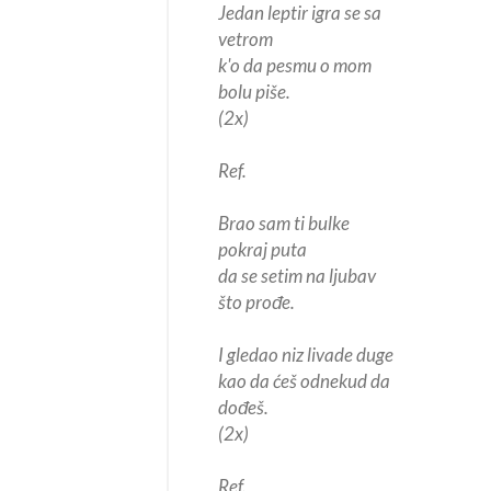
Jedan leptir igra se sa
vetrom
k'o da pesmu o mom
bolu piše.
(2x)
Ref.
Brao sam ti bulke
pokraj puta
da se setim na ljubav
što prođe.
I gledao niz livade duge
kao da ćeš odnekud da
dođeš.
(2x)
Ref.