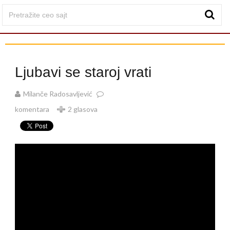
Ljubavi se staroj vrati
Milanče Radosavljević
komentara
2 glasova