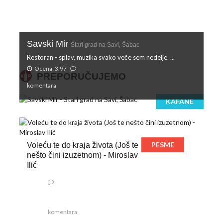
Savski Mir
Stari grad na Savi, Šabac
Restoran - splav, muzika svako veče sem nedelje. ...
Ocena: 3.97
PREPORUČUJEMO
komentara
KAFANE
PESME
Voleću te do kraja života (Još te
nešto čini izuzetnom) - Miroslav
Ilić
komentara