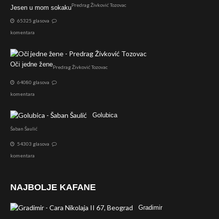
Predrag Živković Tozovac
Jesen u mom sokaku
65325 glasova
komentara
Oči jedne žene
Predrag Živković Tozovac
64080 glasova
komentara
Golubica
Šaban Šaulić
54303 glasova
komentara
NAJBOLJE KAFANE
Gradimir