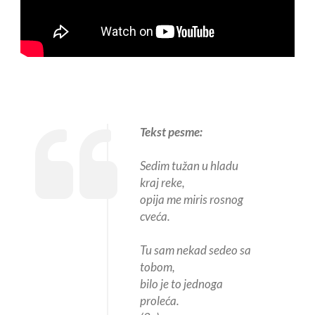
Tekst pesme:
Sedim tužan u hladu
kraj reke,
opija me miris rosnog
cveća.
Tu sam nekad sedeo sa
tobom,
bilo je to jednoga
proleća.