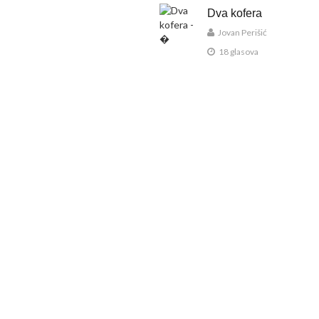
Dva kofera
Jovan Perišić
18 glasova