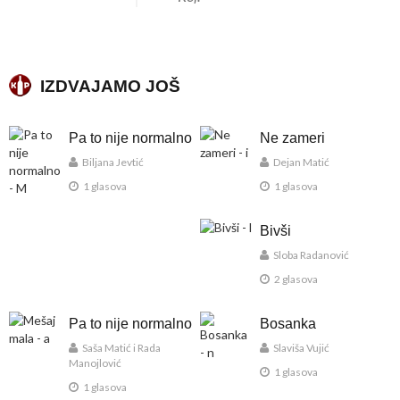
IZDVAJAMO JOŠ
Pa to nije normalno
Ne zameri
Biljana Jevtić
Dejan Matić
1 glasova
1 glasova
Bivši
Sloba Radanović
2 glasova
Pa to nije normalno
Bosanka
Saša Matić i Rada
Slaviša Vujić
Manojlović
1 glasova
1 glasova